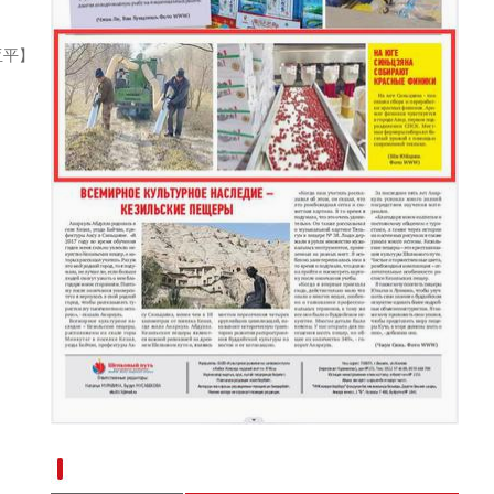
（追风逐日看新疆）新疆阿勒泰依托资源优势
亚平】
新疆南部红枣采收加工忙