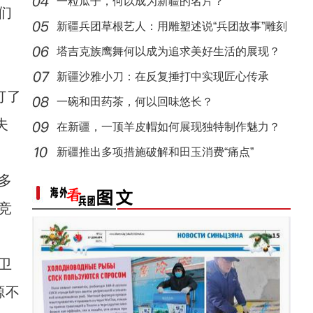
一粒瓜子，何以成为新疆的名片？
们
（追风逐日看新疆）新疆古村落吸引游客
“阿克苏是个好地方·四季之美”——《走进
新疆兵团草根艺人：用雕塑述说“兵团故事”雕刻
别
塔吉克族鹰舞何以成为追求美好生活的展现？
新疆沙雅小刀：在反复捶打中实现匠心传承
订了
一碗和田药茶，何以回味悠长？
夫
在新疆，一顶羊皮帽如何展现独特制作魅力？
新疆推出多项措施破解和田玉消费“痛点”
十四团：多元化种植开辟致富新路径 6000亩小
多
竞
卫
源不