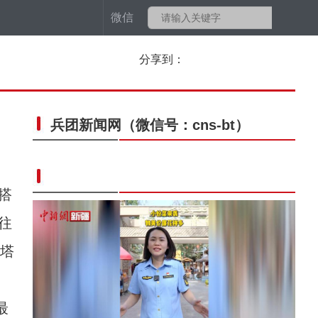
微信
分享到：
兵团新闻网
（微信号：cns-bt）
搭
往
谭塔
最