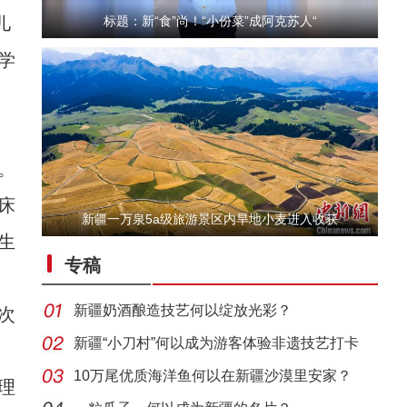
儿
标题：新“食”尚！“小份菜”成阿克苏人“
学
。
床
新疆一万泉5a级旅游景区内旱地小麦进入收获
“五一”假期，开都河天鹅湾迎客流高峰
生
专稿
新疆奶酒酿造技艺何以绽放光彩？
次
新疆“小刀村”何以成为游客体验非遗技艺打卡
地？
10万尾优质海洋鱼何以在新疆沙漠里安家？
理