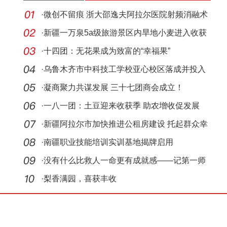
·
微创不留痕 浙大邵逸夫阿拉尔医院射频消融术
获赞
·
新疆一万泉5a级旅游景区内旱地小麦进入收获
期
·
十四团：无花果成为致富的“幸福果”
·
乌鲁木齐市中科技工学校亚心校区落成并投入
使用
·
凝商聚力共谋发展 三十七团商会成立！
·
一八一团：土豆迎来收获季 助农增收促发展
·
新疆阿拉尔市加快推进公租房建设 托起群众幸
福宜居
·
南疆职业技能培训实训基地揭牌启用
·
没有什么比救人一命更有成就感——记第一师
医院援
·
梨香满园，喜获丰收