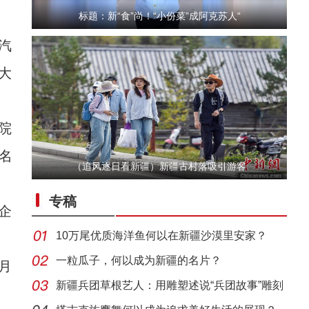
、
标题：新“食”尚！“小份菜”成阿克苏人“
汽
大
院
名
（追风逐日看新疆）新疆古村落吸引游客
“五一”假期，开都河天鹅湾迎客流高峰
专稿
企
10万尾优质海洋鱼何以在新疆沙漠里安家？
一粒瓜子，何以成为新疆的名片？
月
新疆兵团草根艺人：用雕塑述说“兵团故事”雕刻