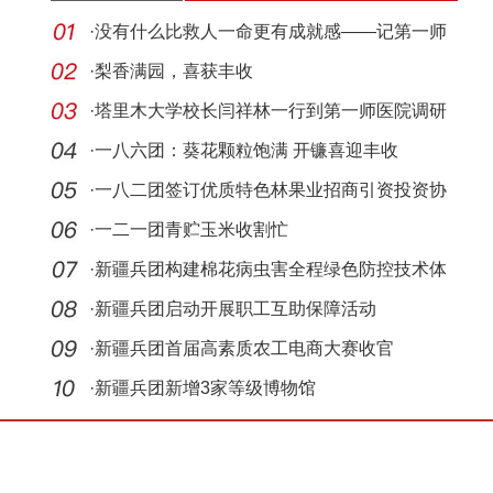
·
没有什么比救人一命更有成就感——记第一师
医院援
·
梨香满园，喜获丰收
·
塔里木大学校长闫祥林一行到第一师医院调研
指导临
·
一八六团：葵花颗粒饱满 开镰喜迎丰收
·
一八二团签订优质特色林果业招商引资投资协
议
·
一二一团青贮玉米收割忙
·
新疆兵团构建棉花病虫害全程绿色防控技术体
系
·
新疆兵团启动开展职工互助保障活动
·
新疆兵团首届高素质农工电商大赛收官
·
新疆兵团新增3家等级博物馆