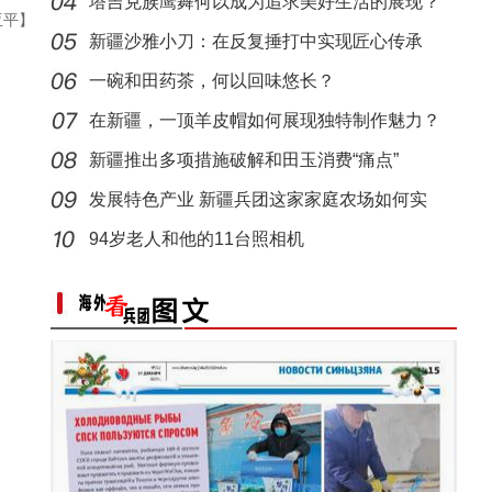
别
塔吉克族鹰舞何以成为追求美好生活的展现？
亚平】
十四团：多元化种植开辟致富新路径 6000亩小
“阿克苏是个好地方·四季之美”——《走进
新疆沙雅小刀：在反复捶打中实现匠心传承
一碗和田药茶，何以回味悠长？
在新疆，一顶羊皮帽如何展现独特制作魅力？
新疆推出多项措施破解和田玉消费“痛点”
发展特色产业 新疆兵团这家家庭农场如何实
现“南果
94岁老人和他的11台照相机
（追风逐日看新疆）新疆阿勒泰依托资源优势