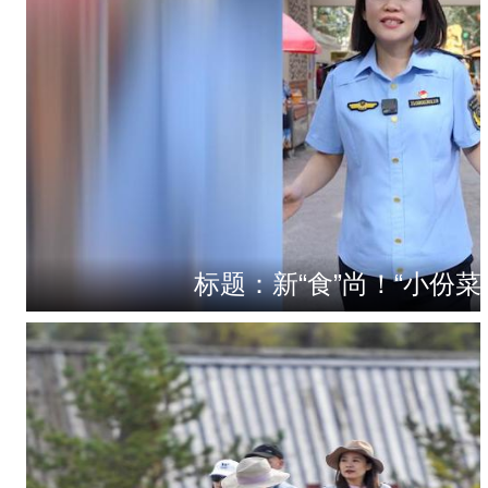
标题：新“食”尚！“小份菜