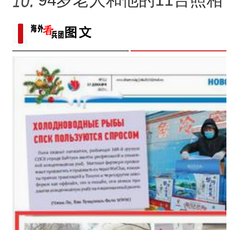
家家庭农场如何实现“南果
94岁老人和他的11台照相
机
（追风逐日看新疆）新疆阿