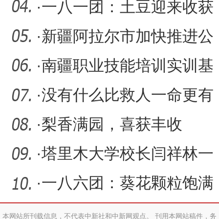
团商会成立！
·
一八一团：土豆迎来收获
季 助农增收促发展
·
新疆阿拉尔市加快推进公
租房建设 托起群众幸福宜
·
南疆职业技能培训实训基
居
地揭牌启用
·
没有什么比救人一命更有
成就感——记第一师医院
·
梨香满园，喜获丰收
援
·
塔里木大学校长闫祥林一
行到第一师医院调研指导
·
一八六团：葵花颗粒饱满
临
开镰喜迎丰收
本网站所刊载信息，不代表中新社和中新网观点。 刊用本网站稿件，务