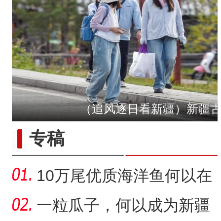
（追风逐日看新疆）新疆
“五一”假期，开都河天鹅
专稿
10万尾优质海洋鱼何以在
新疆沙漠里安家？
一粒瓜子，何以成为新疆