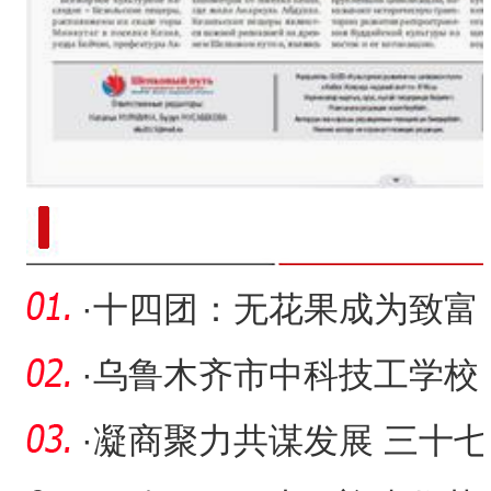
新疆南部红枣采收加工
·
十四团：无花果成为致富
的“幸福果”
·
乌鲁木齐市中科技工学校
亚心校区落成并投入使用
·
凝商聚力共谋发展 三十七