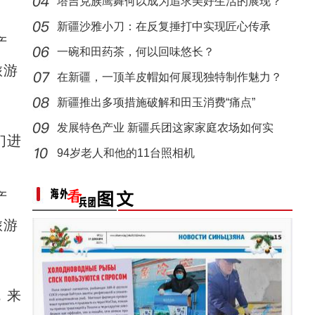
别
塔吉克族鹰舞何以成为追求美好生活的展现？
“阿克苏是个好地方·四季之美”——《走进
新疆沙雅小刀：在反复捶打中实现匠心传承
产
一碗和田药茶，何以回味悠长？
旅游
在新疆，一顶羊皮帽如何展现独特制作魅力？
新疆推出多项措施破解和田玉消费“痛点”
发展特色产业 新疆兵团这家家庭农场如何实
们进
现“南果
94岁老人和他的11台照相机
产
旅游
，来