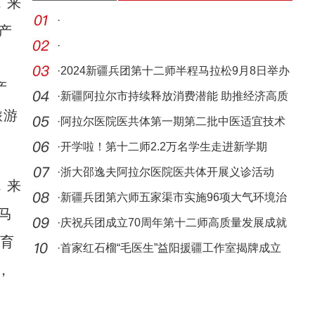
，来
·
产
·
·
2024新疆兵团第十二师半程马拉松9月8日举办
产
·
新疆阿拉尔市持续释放消费潜能 助推经济高质
旅游
量发展
·
阿拉尔医院医共体第一期第二批中医适宜技术
培训班
·
开学啦！第十二师2.2万名学生走进新学期
·
浙大邵逸夫阿拉尔医院医共体开展义诊活动
，来
·
新疆兵团第六师五家渠市实施96项大气环境治
马
理
·
庆祝兵团成立70周年第十二师高质量发展成就
教育
巡礼·
·
首家红石榴“毛医生”益阳援疆工作室揭牌成立
，