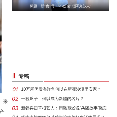
标题：新“食”尚！“小份菜”成阿克苏人“
“五一”假期，开都河天鹅湾迎客流高峰
专稿
10万尾优质海洋鱼何以在新疆沙漠里安家？
一粒瓜子，何以成为新疆的名片？
，来
新疆兵团草根艺人：用雕塑述说“兵团故事”雕刻
产