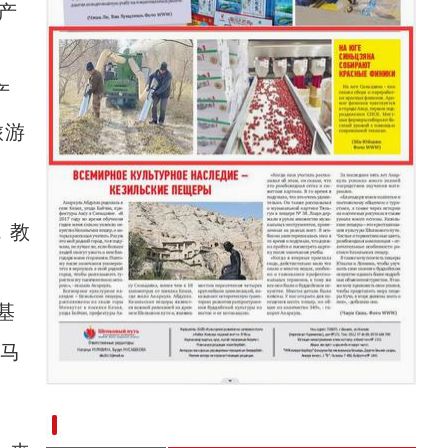
产
产
旅游
，教
基
的马
新疆南部红枣采收加工忙