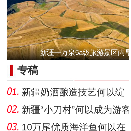
新疆一万泉5a级旅游景区内
“五一”假期，开都河天鹅
专稿
新疆奶酒酿造技艺何以绽
放光彩？
新疆“小刀村”何以成为游客
体验非遗技艺打卡地？
10万尾优质海洋鱼何以在