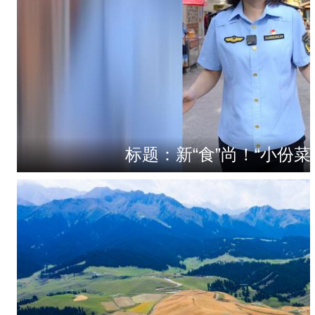
标题：新“食”尚！“小份菜