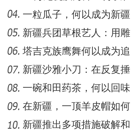
新疆沙漠里安家？
一粒瓜子，何以成为新疆
的名片？
新疆兵团草根艺人：用雕
（追风逐日看新疆）新疆
“阿克苏是个好地方·四季之
塑述说“兵团故事”雕刻别
塔吉克族鹰舞何以成为追
求美好生活的展现？
新疆沙雅小刀：在反复捶
打中实现匠心传承
一碗和田药茶，何以回味
悠长？
在新疆，一顶羊皮帽如何
展现独特制作魅力？
新疆推出多项措施破解和