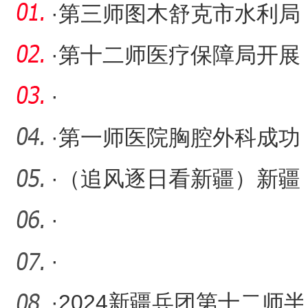
·
第三师图木舒克市水利局
科学精准调度 确保水库安
·
第十二师医疗保障局开展
全
医保政策宣讲培训
·
·
第一师医院胸腔外科成功
切除复杂后纵隔肿瘤
·
（追风逐日看新疆）新疆
阿勒泰依托资源优势加快
·
马
·
·
2024新疆兵团第十二师半