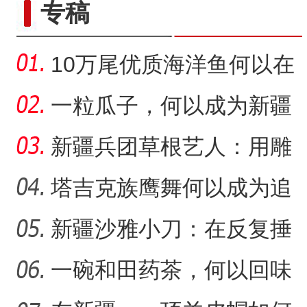
专稿
10万尾优质海洋鱼何以在
新疆沙漠里安家？
一粒瓜子，何以成为新疆
的名片？
新疆兵团草根艺人：用雕
塑述说“兵团故事”雕刻别
塔吉克族鹰舞何以成为追
求美好生活的展现？
新疆沙雅小刀：在反复捶
“阿克苏是个好地方·四季之
打中实现匠心传承
一碗和田药茶，何以回味