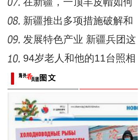
悠长？
在新疆，一顶羊皮帽如何
展现独特制作魅力？
新疆推出多项措施破解和
田玉消费“痛点”
发展特色产业 新疆兵团这
家家庭农场如何实现“南果
94岁老人和他的11台照相
机