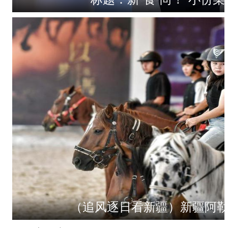
（追风逐日看新疆）新疆阿
“五一”假期，开都河天鹅