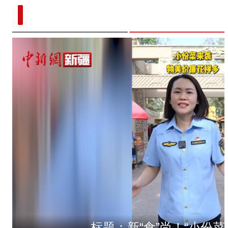
标题：新“食”尚！“小份菜