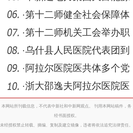
知
水热产业再度斩获 “中国供
·
第十二师健全社会保障体
系 强化“一老一幼”服务
·
第十二师机关工会举办职
工篮球赛
·
乌什县人民医院代表团到
阿拉尔医院开展交流座谈
·
阿拉尔医院医共体多个党
支部联合开展基层巡诊主
·
浙大邵逸夫阿拉尔医院医
题
护减压营启动
本网站所刊载信息，不代表中新社和中新网观点。 刊用本网站稿件，务
经书面授权。
未经授权禁止转载、摘编、复制及建立镜像，违者将依法追究法律责任。