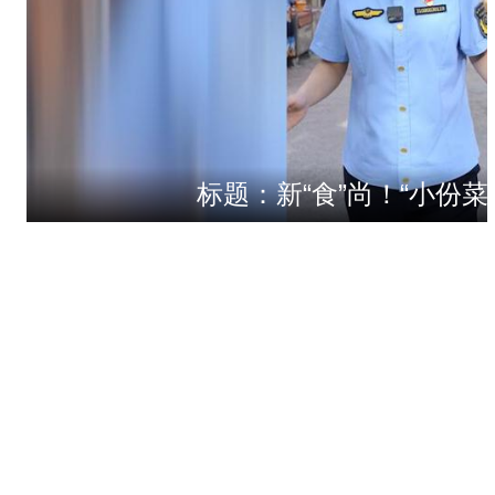
标题：新“食”尚！“小份菜