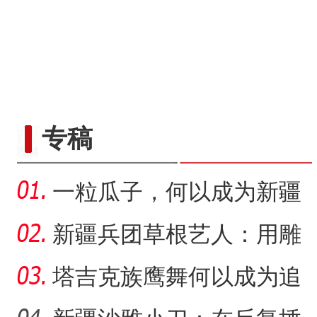
“五一”假期，开都河天鹅
专稿
一粒瓜子，何以成为新疆
的名片？
新疆兵团草根艺人：用雕
塑述说“兵团故事”雕刻别
塔吉克族鹰舞何以成为追