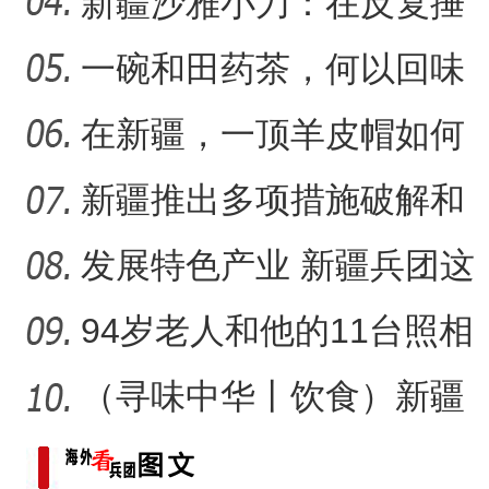
求美好生活的展现？
新疆沙雅小刀：在反复捶
打中实现匠心传承
一碗和田药茶，何以回味
“阿克苏是个好地方·四季之
悠长？
在新疆，一顶羊皮帽如何
展现独特制作魅力？
新疆推出多项措施破解和
田玉消费“痛点”
发展特色产业 新疆兵团这
家家庭农场如何实现“南果
94岁老人和他的11台照相
机
（寻味中华丨饮食）新疆
大盘鸡：公路边诞生的江