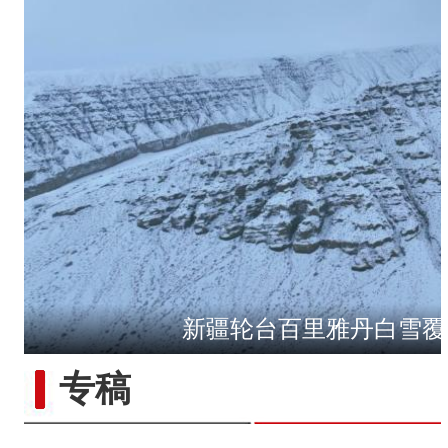
新疆轮台百里雅丹白雪覆
侨乡故事 | 新疆吐鲁番烘焙师
专稿