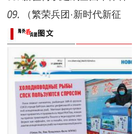
植面积最大油莎豆示范基
（繁荣兵团·新时代新征
地
程）沙漠瀚海中的新疆兵
团
铁门关市迎今冬首场降雪 有
侨乡故事 | 中亚媒体记者深