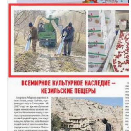
瑞雪兆丰年！二二五团