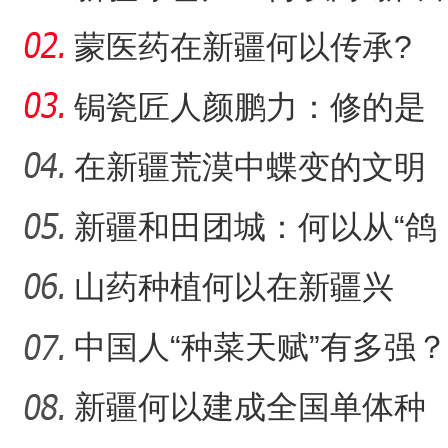
行？
蒙医药在新疆何以传承?
锔瓷匠人颜鹏力：修的是
瓷，也是“情”
在新疆荒漠中蝶变的文明
村镇
新疆和田团城：何以从“鸽
铁门关市迎今冬首场降雪 有
侨乡故事 | 创业者青年古丽
子巷”到网红打卡地
山药种植何以在新疆兴
起？
中国人“种菜天赋”有多强？
戈壁荒漠变“智慧农场
新疆何以建成全国单体种