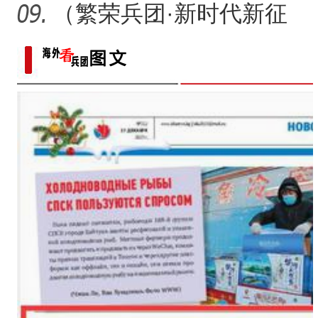
植面积最大油莎豆示范基
（繁荣兵团·新时代新征
地
程）沙漠瀚海中的新疆兵
团
瑞雪兆丰年！二二五团
侨乡故事 | 中亚媒体记者深