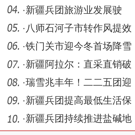
·
新疆兵团旅游业发展驶
入“快车道”
·
八师石河子市转作风提效
能加快经济高质量发展纪
·
铁门关市迎今冬首场降雪
实
有效缓解干燥气候
·
新疆阿拉尔：直采直销破
解市民吃菜难题
·
瑞雪兆丰年！二二五团迎
来今冬初雪
·
新疆兵团提高最低生活保
障标准 每月不低于712元
·
新疆兵团持续推进盐碱地