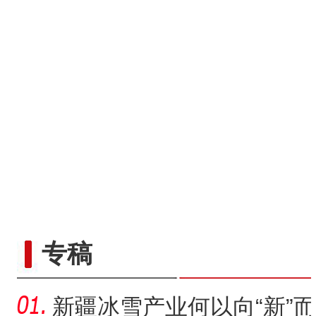
侨乡故事 | 新疆吐鲁番烘焙师
专稿
新疆冰雪产业何以向“新”而