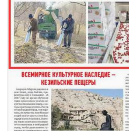
新疆巴音布鲁克草原牲畜陆