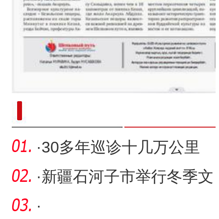
新疆南部红枣采收加工
·
30多年巡诊十几万公里
他说“牧民需要我，我得留
·
新疆石河子市举行冬季文
下
旅政策新品推介会
·