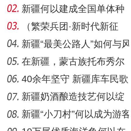
戈壁荒漠变“智慧农场
新疆何以建成全国单体种
植面积最大油莎豆示范基
（繁荣兵团·新时代新征
地
程）沙漠瀚海中的新疆兵
新疆“最美公路人”如何与风
团
沙“硬碰硬”？
在新疆，蒙古族托布秀尔
音乐何以传承不息？
40余年坚守 新疆库车民歌
传承人用歌声展现非遗魅
新疆奶酒酿造技艺何以绽
力
放光彩？
新疆“小刀村”何以成为游客