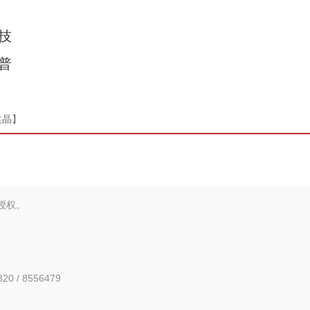
技
普
新疆兵团手艺人用绣塑布偶技艺秀出新疆“老
袁晶】
授权。
0 / 8556479