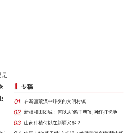
便是
恢
专稿
虫
在新疆荒漠中蝶变的文明村镇
新疆和田团城：何以从“鸽子巷”到网红打卡地
。
山药种植何以在新疆兴起？