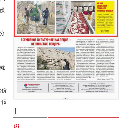
躁
分
就
活价
仅仅
新疆南部红枣采收加工忙
·