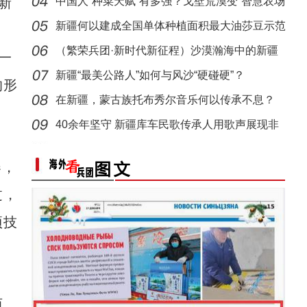
新
中国人“种菜天赋”有多强？戈壁荒漠变“智慧农场
新疆何以建成全国单体种植面积最大油莎豆示范
基地
（繁荣兵团·新时代新征程）沙漠瀚海中的新疆
一
兵团
新疆“最美公路人”如何与风沙“硬碰硬”？
的形
在新疆，蒙古族托布秀尔音乐何以传承不息？
40余年坚守 新疆库车民歌传承人用歌声展现非
遗魅力
器，
过，
项技
西，