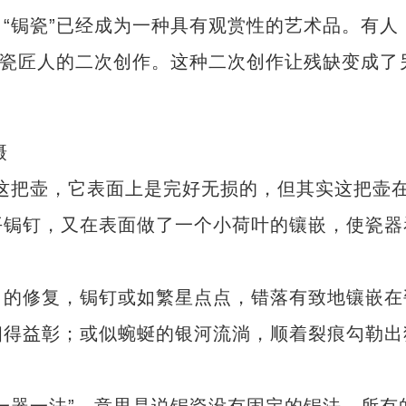
锔瓷”已经成为一种具有观赏性的艺术品。有人
锔瓷匠人的二次创作。这种二次创作让残缺变成了
摄
把壶，它表面上是完好无损的，但其实这把壶
平锔钉，又在表面做了一个小荷叶的镶嵌，使瓷器
的修复，锔钉或如繁星点点，错落有致地镶嵌在
相得益彰；或似蜿蜒的银河流淌，顺着裂痕勾勒出
。