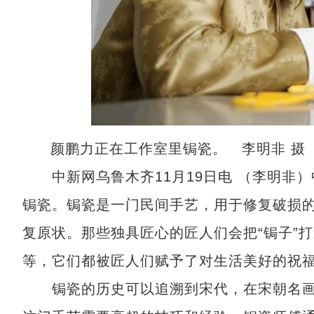
颜鹏力正在工作室里锔瓷。 李明非 摄
中新网乌鲁木齐11月19日电 （李明非）
锔瓷。锔瓷是一门民间手艺，用于修复破损的
复原状。那些独具匠心的匠人们会把“锔子”
等，它们都被匠人们赋予了对生活美好的祝
锔瓷的历史可以追溯到宋代，在宋朝名画《