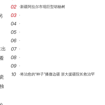
·
新疆阿拉尔市现巨型胡杨树
·
另
·
·
·
在出
·
·
看
·
·
将治愈的“种子”播撒边疆 浙大援疆院长救治罕
瓷
见巨
独