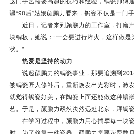
这门手艺需要高超的技巧和经验，锔瓷师傅
疆“90后”姑娘颜鹏力看来，锔瓷不仅是一门
近日，记者来到颜鹏力的工作室，打磨声
块铜板，她说：“一会要进行淬火，这样做是
状。”
热爱是坚持的动力
说起颜鹏力的锔瓷事业，那要追溯到201
被锔瓷匠人修补后，重新焕发出光彩时，激发
就觉得锔瓷好美，在陶瓷上面还能做这种镶嵌
艺。于是，颜鹏力毅然决然远赴北京，拜锔瓷
在学习过程中，颜鹏力用心揣摩每一块瓷
时，为了修复一件瓷器，颜鹏力需要花费数月