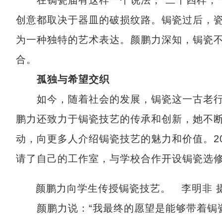
在锔瓷届有这样一个说法，“二十四样，一
创意都取决于器皿的破损纹路。锔瓷过后，
为一种独特的艺术表达。颜鹏力深知，锔瓷
合。
孤独与希望交织
如今，随着社会的发展，锔瓷这一古老行
鹏力还致力于锔瓷技艺的传承和创新，她不
动，向更多人介绍锔瓷技艺的魅力和价值。2
请了自己的工作室，与学校合作开设锔瓷选
颜鹏力向学生传授锔瓷技艺。 李明非 
颜鹏力说：“我最终的愿望是能够带着锔瓷