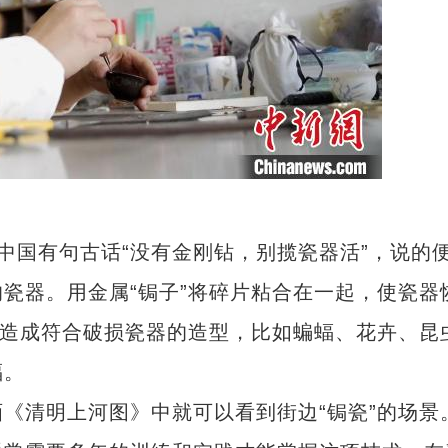
中国有句古话“没有金刚钻，别揽瓷器活”，说的
瓷器。用金属“锔子”将碎片粘合在一起，使瓷器
打造成符合破损瓷器的造型，比如蝙蝠、花卉、昆
福。
清明上河图》中就可以看到街边“锔瓷”的场景