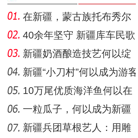
在新疆，蒙古族托布秀尔
音乐何以传承不息？
40余年坚守 新疆库车民歌
传承人用歌声展现非遗魅
新疆奶酒酿造技艺何以绽
力
放光彩？
新疆“小刀村”何以成为游客
体验非遗技艺打卡地？
10万尾优质海洋鱼何以在
（追风逐日看新疆）新疆
“阿克苏是个好地方·四季之
新疆沙漠里安家？
一粒瓜子，何以成为新疆
的名片？
新疆兵团草根艺人：用雕