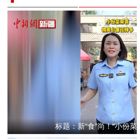
标题：新“食”尚！“小份菜