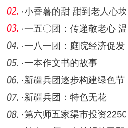
鸣 比武亮绩争“头雁”
·
小香薯的甜 甜到老人心坎
里
·
一五〇团：传递敬老心 温
暖夕阳红
·
一八一团：庭院经济促发
展
·
一本作文书的故事
·
新疆兵团逐步构建绿色节
约高效安全的清洁供暖体
·
新疆兵团：特色无花
系
果“种”出致富路
·
第六师五家渠市投资2250