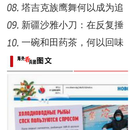
塑述说“兵团故事”雕刻别
塔吉克族鹰舞何以成为追
求美好生活的展现？
新疆沙雅小刀：在反复捶
打中实现匠心传承
一碗和田药茶，何以回味
悠长？
十四团：多元化种植开辟致富新