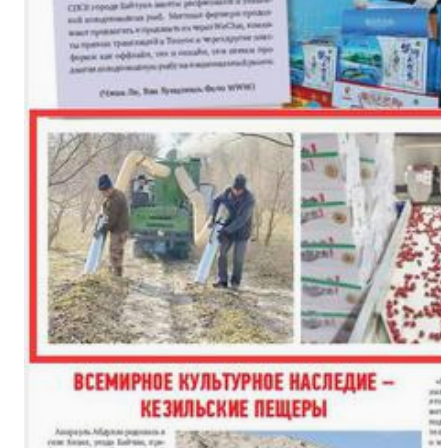
（追风逐日看新疆）新疆阿