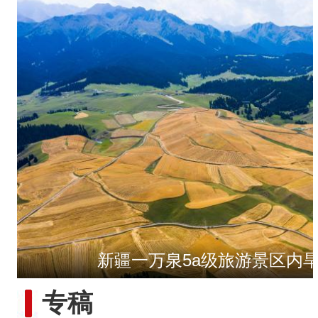
新疆一万泉5a级旅游景区内
“五一”假期，开都河天鹅
专稿