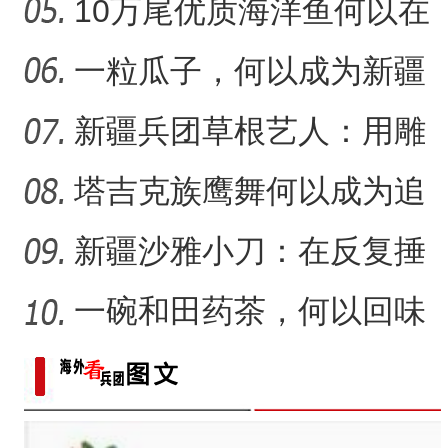
体验非遗技艺打卡地？
10万尾优质海洋鱼何以在
（追风逐日看新疆）新疆
“阿克苏是个好地方·四季之
新疆沙漠里安家？
一粒瓜子，何以成为新疆
的名片？
新疆兵团草根艺人：用雕
塑述说“兵团故事”雕刻别
塔吉克族鹰舞何以成为追
求美好生活的展现？
新疆沙雅小刀：在反复捶
打中实现匠心传承
一碗和田药茶，何以回味
悠长？