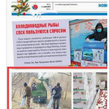
十四团：多元化种植开辟致富新
（追风逐日看新疆）新疆阿