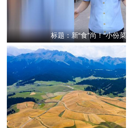
标题：新“食”尚！“小份菜