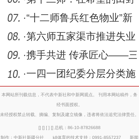
上播撒“乡村振兴”的种子
·
“十二师鲁兵红色物业”新
天润示范区正式启动
·
第六师五家渠市推进失业
保险金“畅通领、安全办”
·
携手共进 传承匠心——三
团中学举办师徒结对仪式
·
一四一团纪委分层分类施
策积极开展警示教育活动
本网站所刊载信息，不代表中新社和中新网观点。 刊用本网站稿件，务
经书面授权。
未经授权禁止转载、摘编、复制及建立镜像，违者将依法追究法律责任。
[] [] [ ] [] 总机：86-10-87826688
制作：中新社新疆分社 k8体育的技术支持：0991-8557237 新闻