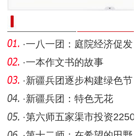
新疆南部红枣采收加工
·
一八一团：庭院经济促发
展
·
一本作文书的故事
·
新疆兵团逐步构建绿色节
约高效安全的清洁供暖体
·
新疆兵团：特色无花
系
果“种”出致富路
·
第六师五家渠市投资2250
万元建设体育公园
·
第十二师：在希望的田野