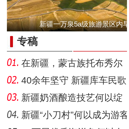
新疆一万泉5a级旅游景区内
“五一”假期，开都河天鹅
专稿
在新疆，蒙古族托布秀尔
音乐何以传承不息？
40余年坚守 新疆库车民歌
传承人用歌声展现非遗魅
新疆奶酒酿造技艺何以绽
力
放光彩？
新疆“小刀村”何以成为游客