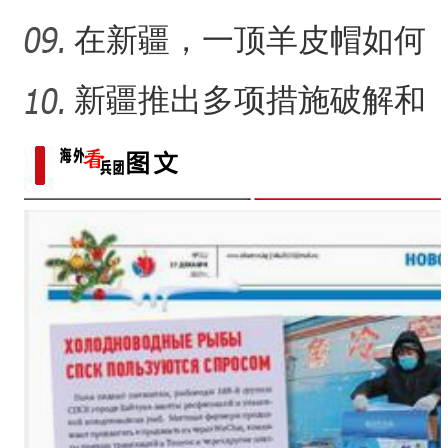
悠长？
在新疆，一顶羊皮帽如何
展现独特制作魅力？
新疆推出多项措施破解和
田玉消费“痛点”
十四团：多元化种植开辟致富新