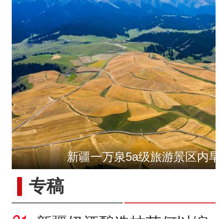
新疆一万泉5a级旅游景区内
“五一”假期，开都河天鹅
专稿