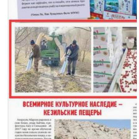
（追风逐日看新疆）新疆阿