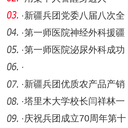
一四一团召开警示教育会
·
新疆兵团党委八届八次全
议
会召开
·
第一师医院神经外科援疆
专家赵明飞：“开颅神刀”
·
第一师医院泌尿外科成功
实施腹腔镜下后腹腔多囊
·
肾
·
新疆兵团优质农产品产销
对接会专家下团场“传经送
·
塔里木大学校长闫祥林一
行莅临浙大邵逸夫阿拉尔
·
庆祝兵团成立70周年第十