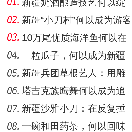
新疆奶酒酿造技艺何以绽
放光彩？
新疆“小刀村”何以成为游客
体验非遗技艺打卡地？
10万尾优质海洋鱼何以在
新疆沙漠里安家？
一粒瓜子，何以成为新疆
的名片？
新疆兵团草根艺人：用雕
（追风逐日看新疆）新疆
“阿克苏是个好地方·四季之
塑述说“兵团故事”雕刻别
塔吉克族鹰舞何以成为追
求美好生活的展现？
新疆沙雅小刀：在反复捶
打中实现匠心传承
一碗和田药茶，何以回味