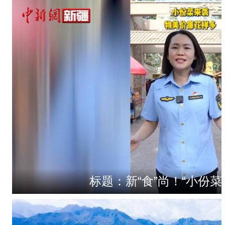
标题：新“食”尚！“小份菜