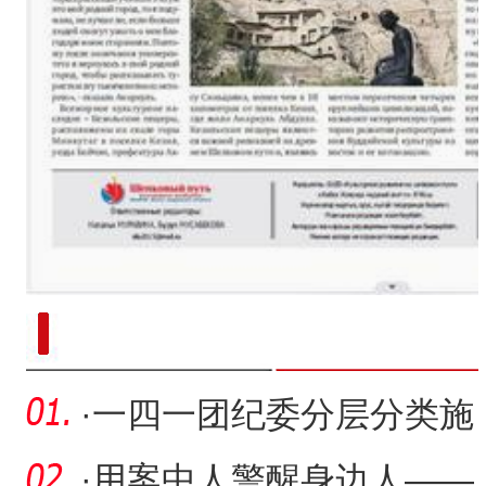
新疆南部红枣采收加工
·
一四一团纪委分层分类施
策积极开展警示教育活动
·
用案中人警醒身边人——