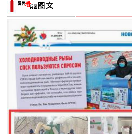
团
沙“硬碰硬”？