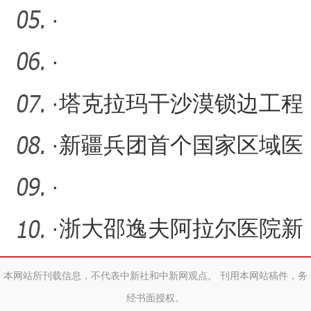
浙江农产品展销中心启用
·
·
·
塔克拉玛干沙漠锁边工程
有望于11月底实现“合龙”
·
新疆兵团首个国家区域医
疗中心投入运营
·
·
浙大邵逸夫阿拉尔医院新
院区开展大型惠民义诊活
本网站所刊载信息，不代表中新社和中新网观点。 刊用本网站稿件，务
经书面授权。