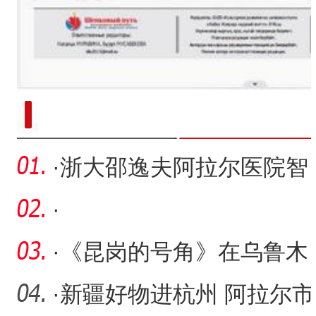
新疆南部红枣采收加工
·
浙大邵逸夫阿拉尔医院智
能物流配送机器人“大白”
·
·
《昆岗的号角》在乌鲁木
齐举行首映礼
·
新疆好物进杭州 阿拉尔市