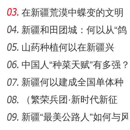
瓷，也是“情”
在新疆荒漠中蝶变的文明
村镇
新疆和田团城：何以从“鸽
子巷”到网红打卡地
山药种植何以在新疆兴
起？
中国人“种菜天赋”有多强？
戈壁荒漠变“智慧农场
新疆何以建成全国单体种
植面积最大油莎豆示范基
（繁荣兵团·新时代新征
地
程）沙漠瀚海中的新疆兵
新疆“最美公路人”如何与风