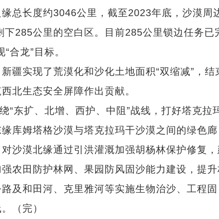
总长度约3046公里，截至2023年底，沙漠周
剩下285公里的空白区。目前285公里锁边任务已
现“合龙”目标。
疆实现了荒漠化和沙化土地面积“双缩减”，结
筑西北生态安全屏障作出贡献。
“东扩、北增、西护、中阻”战线，打好塔克拉
东缘库姆塔格沙漠与塔克拉玛干沙漠之间的绿色廊
。对沙漠北缘通过引洪灌溉加强胡杨林保护修复，
加强农田防护林网、果园防风固沙能力建设，提升
公路及和田河、克里雅河等实施生物治沙、工程固
线。（完）