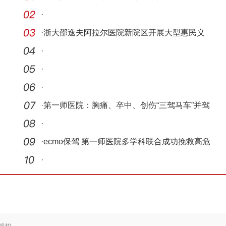
·
·
浙大邵逸夫阿拉尔医院新院区开展大型惠民义
诊活动
·
·
·
·
第一师医院：胸痛、卒中、创伤“三驾马车”并驾
齐
·
·
ecmo保驾 第一师医院多学科联合成功挽救高危
复
·