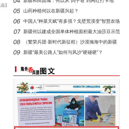
新疆和田团城：何以从“鸽子巷”到网红打卡地
袁晶】
山药种植何以在新疆兴起？
中国人“种菜天赋”有多强？戈壁荒漠变“智慧农场
新疆何以建成全国单体种植面积最大油莎豆示范
基地
（繁荣兵团·新时代新征程）沙漠瀚海中的新疆
兵团
新疆“最美公路人”如何与风沙“硬碰硬”？