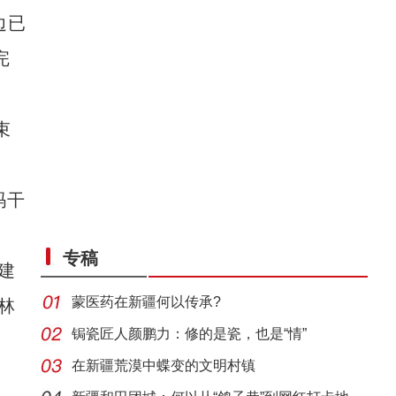
边已
完
束
玛干
专稿
建
蒙医药在新疆何以传承?
林
锔瓷匠人颜鹏力：修的是瓷，也是“情”
在新疆荒漠中蝶变的文明村镇