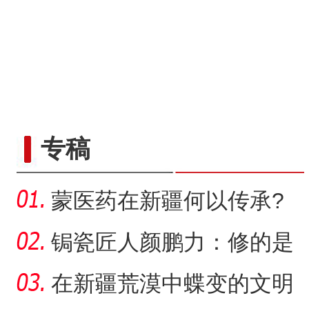
专稿
蒙医药在新疆何以传承?
锔瓷匠人颜鹏力：修的是
瓷，也是“情”
在新疆荒漠中蝶变的文明