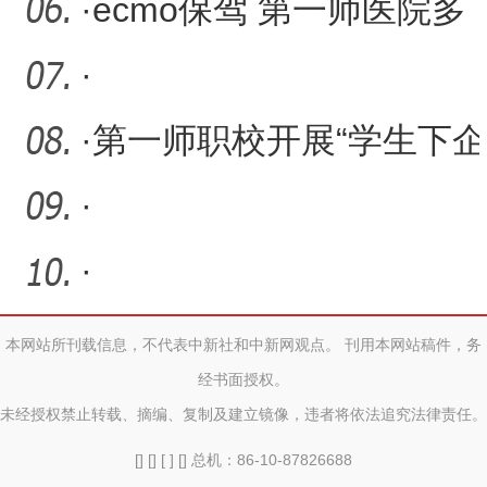
·
ecmo保驾 第一师医院多
学科联合成功挽救高危复
·
·
第一师职校开展“学生下企
业实践”活动
·
·
本网站所刊载信息，不代表中新社和中新网观点。 刊用本网站稿件，务
经书面授权。
未经授权禁止转载、摘编、复制及建立镜像，违者将依法追究法律责任。
[] [] [ ] [] 总机：86-10-87826688