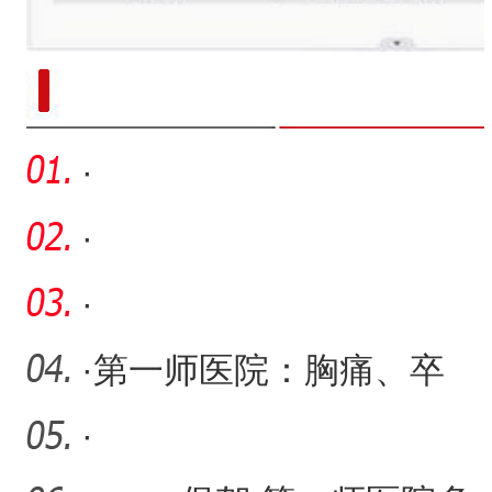
新疆南部红枣采收加工
·
·
·
·
第一师医院：胸痛、卒
中、创伤“三驾马车”并驾齐
·