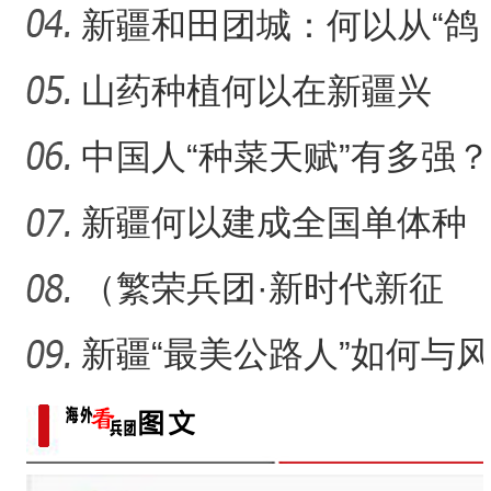
村镇
新疆和田团城：何以从“鸽
子巷”到网红打卡地
山药种植何以在新疆兴
起？
中国人“种菜天赋”有多强？
戈壁荒漠变“智慧农场
新疆何以建成全国单体种
植面积最大油莎豆示范基
（繁荣兵团·新时代新征
地
程）沙漠瀚海中的新疆兵
新疆“最美公路人”如何与风
团
沙“硬碰硬”？