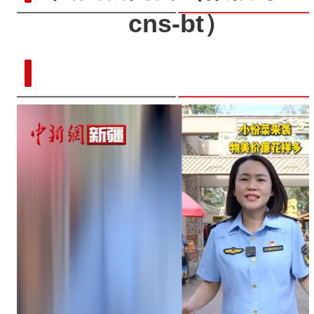
cns-bt）