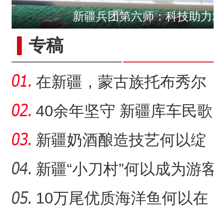
新疆兵团第六师：科技助力
“五一”假期，开都河天鹅
专稿
在新疆，蒙古族托布秀尔
音乐何以传承不息？
40余年坚守 新疆库车民歌
传承人用歌声展现非遗魅
新疆奶酒酿造技艺何以绽
力
放光彩？
新疆“小刀村”何以成为游客
体验非遗技艺打卡地？
10万尾优质海洋鱼何以在