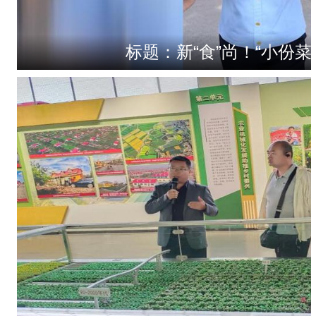
标题：新“食”尚！“小份菜