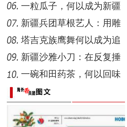
（繁荣兵团·新时代新征程）
“阿克苏是个好地方·四季之
新疆沙漠里安家？
一粒瓜子，何以成为新疆
的名片？
新疆兵团草根艺人：用雕
塑述说“兵团故事”雕刻别
塔吉克族鹰舞何以成为追
求美好生活的展现？
新疆沙雅小刀：在反复捶
打中实现匠心传承
一碗和田药茶，何以回味
悠长？
香梨——乡村振兴路上的