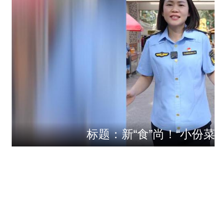
标题：新“食”尚！“小份菜