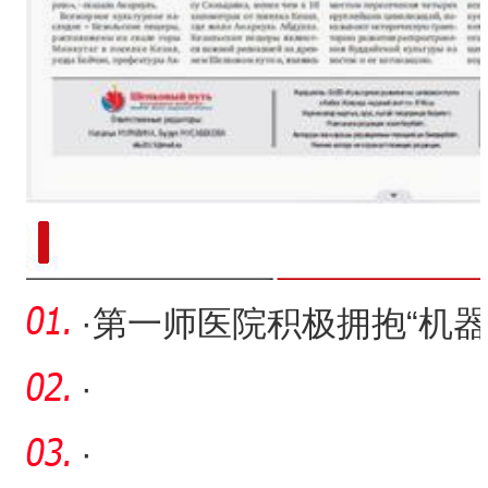
新疆南部红枣采收加工
·
第一师医院积极拥抱“机器
人 ”时代
·
·