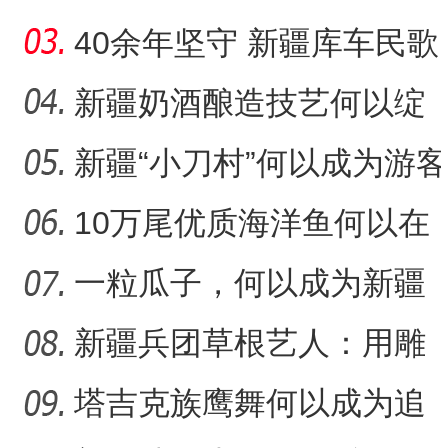
音乐何以传承不息？
40余年坚守 新疆库车民歌
传承人用歌声展现非遗魅
新疆奶酒酿造技艺何以绽
力
放光彩？
新疆“小刀村”何以成为游客
“阿克苏是个好地方·四季之
体验非遗技艺打卡地？
10万尾优质海洋鱼何以在
新疆沙漠里安家？
一粒瓜子，何以成为新疆
的名片？
新疆兵团草根艺人：用雕
塑述说“兵团故事”雕刻别
塔吉克族鹰舞何以成为追