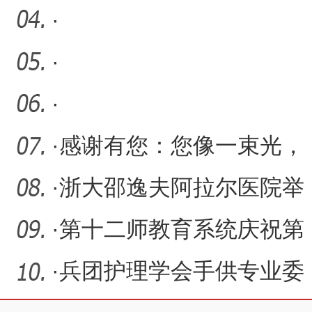
·
·
·
·
感谢有您：您像一束光，
照亮我们从医之路
·
浙大邵逸夫阿拉尔医院举
办教师节表彰大会
·
第十二师教育系统庆祝第
40个教师节大会召开
·
兵团护理学会手供专业委