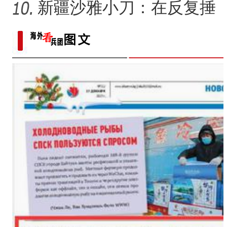
求美好生活的展现？
新疆沙雅小刀：在反复捶
打中实现匠心传承
新疆兵团第六师：科技助力