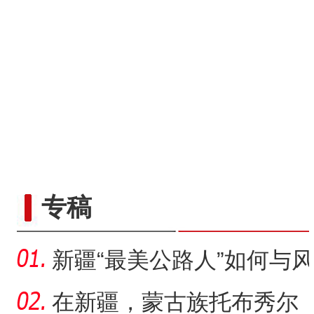
“五一”假期，开都河天鹅
专稿
新疆“最美公路人”如何与风
沙“硬碰硬”？
在新疆，蒙古族托布秀尔