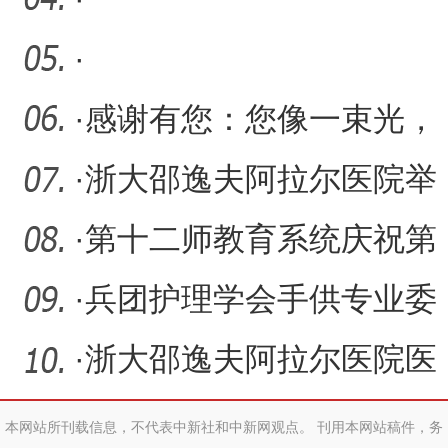
·
·
感谢有您：您像一束光，
照亮我们从医之路
·
浙大邵逸夫阿拉尔医院举
办教师节表彰大会
·
第十二师教育系统庆祝第
40个教师节大会召开
·
兵团护理学会手供专业委
员会学术活动在第一师医
·
浙大邵逸夫阿拉尔医院医
院
生印运亭晋级全国总决赛
本网站所刊载信息，不代表中新社和中新网观点。 刊用本网站稿件，务