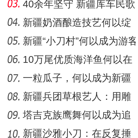
音乐何以传承不息？
40余年坚守 新疆库车民歌
传承人用歌声展现非遗魅
新疆奶酒酿造技艺何以绽
力
放光彩？
新疆“小刀村”何以成为游客
“阿克苏是个好地方·四季之
体验非遗技艺打卡地？
10万尾优质海洋鱼何以在
新疆沙漠里安家？
一粒瓜子，何以成为新疆
的名片？
新疆兵团草根艺人：用雕
塑述说“兵团故事”雕刻别
塔吉克族鹰舞何以成为追
求美好生活的展现？
新疆沙雅小刀：在反复捶