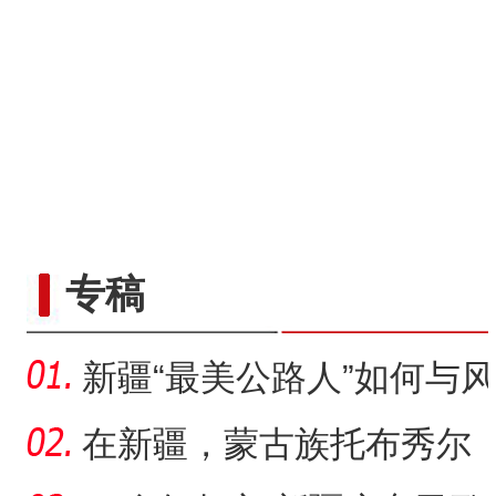
“五一”假期，开都河天鹅
专稿
新疆“最美公路人”如何与风
沙“硬碰硬”？
在新疆，蒙古族托布秀尔