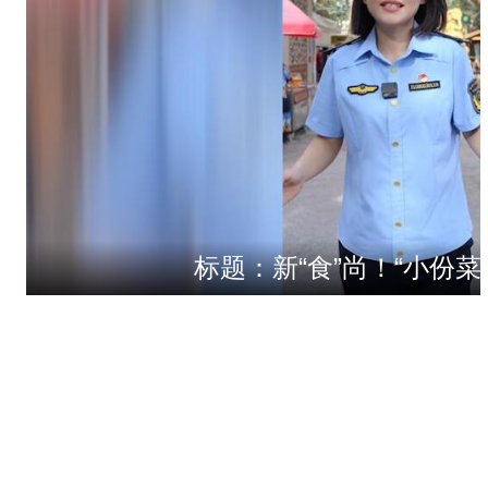
标题：新“食”尚！“小份菜