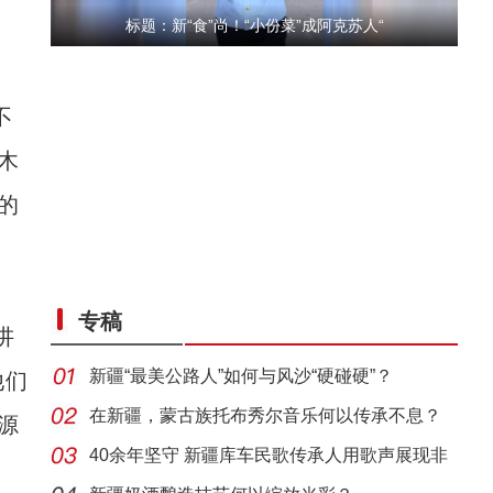
标题：新“食”尚！“小份菜”成阿克苏人“
不
木
的
“五一”假期，开都河天鹅湾迎客流高峰
秘
专稿
讲
新疆“最美公路人”如何与风沙“硬碰硬”？
他们
在新疆，蒙古族托布秀尔音乐何以传承不息？
源
40余年坚守 新疆库车民歌传承人用歌声展现非