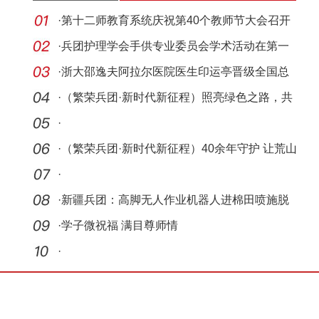
·
第十二师教育系统庆祝第40个教师节大会召开
·
兵团护理学会手供专业委员会学术活动在第一
师医院
·
浙大邵逸夫阿拉尔医院医生印运亭晋级全国总
决赛
·
（繁荣兵团·新时代新征程）照亮绿色之路，共
创可
·
·
（繁荣兵团·新时代新征程）40余年守护 让荒山
披绿
·
·
新疆兵团：高脚无人作业机器人进棉田喷施脱
叶剂
·
学子微祝福 满目尊师情
·