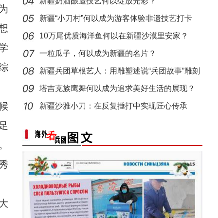
遗魅力
新疆奶酒酿造技艺何以绽放光彩？
为
“阿克苏是个好地方·四季之美”——《走进
新疆“小刀村”何以成为游客体验非遗技艺打卡
想
地？
10万尾优质海洋鱼何以在新疆沙漠里安家？
学
一粒瓜子，何以成为新疆的名片？
综
新疆兵团草根艺人：用雕塑述说“兵团故事”雕刻
别
塔吉克族鹰舞何以成为追求美好生活的展现？
候
新疆沙雅小刀：在反复捶打中实现匠心传承
新疆兵团第六师：科技助力农业高质量发展
足
。
秀
大