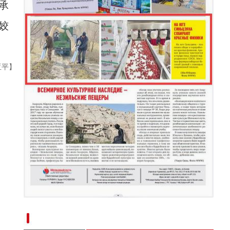
承
（繁荣兵团·新时代新征程）新疆昆玉：光伏
姣
亚平】
新疆南部红枣采收加工忙