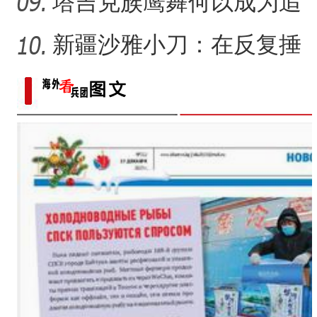
塑述说“兵团故事”雕刻别
塔吉克族鹰舞何以成为追
求美好生活的展现？
新疆沙雅小刀：在反复捶
打中实现匠心传承
新疆兵团第六师：科技助力