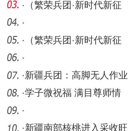
院
生印运亭晋级全国总决赛
·
（繁荣兵团·新时代新征
程）照亮绿色之路，共创
·
可
·
（繁荣兵团·新时代新征
程）40余年守护 让荒山披
·
绿
·
新疆兵团：高脚无人作业
机器人进棉田喷施脱叶剂
·
学子微祝福 满目尊师情
·
·
新疆南部核桃进入采收旺