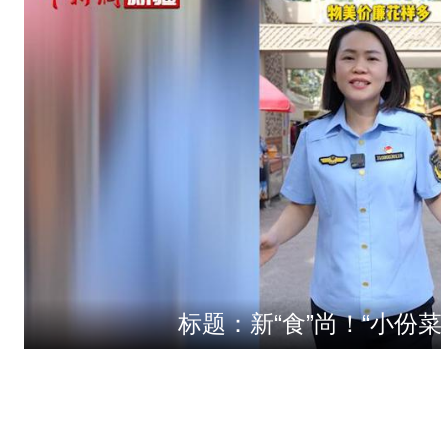
标题：新“食”尚！“小份菜