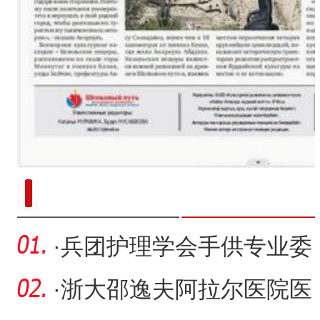
新疆南部红枣采收加工
·
兵团护理学会手供专业委
员会学术活动在第一师医
·
浙大邵逸夫阿拉尔医院医