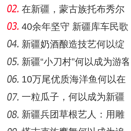
沙“硬碰硬”？
在新疆，蒙古族托布秀尔
音乐何以传承不息？
40余年坚守 新疆库车民歌
传承人用歌声展现非遗魅
新疆奶酒酿造技艺何以绽
力
放光彩？
新疆“小刀村”何以成为游客
“阿克苏是个好地方·四季之
体验非遗技艺打卡地？
10万尾优质海洋鱼何以在
新疆沙漠里安家？
一粒瓜子，何以成为新疆
的名片？
新疆兵团草根艺人：用雕