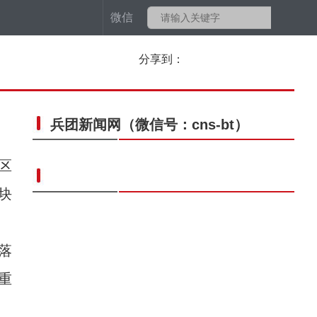
微信
分享到：
兵团新闻网
（微信号：cns-bt）
区
块
落
重