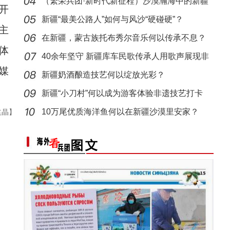
基地
（繁荣兵团·新时代新征程）沙漠瀚海中的新疆
开
兵团
新疆“最美公路人”如何与风沙“硬碰硬”？
主
在新疆，蒙古族托布秀尔音乐何以传承不息？
体
40余年坚守 新疆库车民歌传承人用歌声展现非
媒
遗魅力
新疆奶酒酿造技艺何以绽放光彩？
新疆“小刀村”何以成为游客体验非遗技艺打卡
地？
10万尾优质海洋鱼何以在新疆沙漠里安家？
袁晶】
标题：新“食”尚！“小份菜”成阿克苏人“