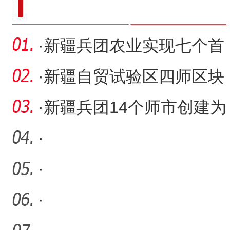
·
新疆兵团农业实现七个首
创
·
新疆自贸试验区四师区块
首个本外币合一账户落户
·
新疆兵团14个师市创建为
农
全国民族团结进步示范区
·
·
·