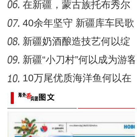
团
沙“硬碰硬”？
在新疆，蒙古族托布秀尔
音乐何以传承不息？
40余年坚守 新疆库车民歌
传承人用歌声展现非遗魅
新疆奶酒酿造技艺何以绽
力
放光彩？
新疆“小刀村”何以成为游客
体验非遗技艺打卡地？
10万尾优质海洋鱼何以在
新疆沙漠里安家？
标题：新“食”尚！“小份菜