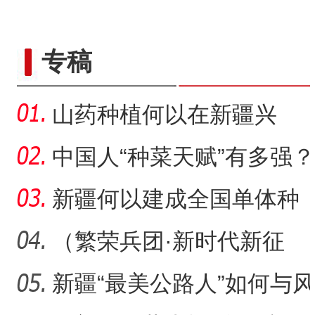
专稿
山药种植何以在新疆兴
起？
中国人“种菜天赋”有多强？
戈壁荒漠变“智慧农场
新疆何以建成全国单体种
植面积最大油莎豆示范基
（繁荣兵团·新时代新征
地
程）沙漠瀚海中的新疆兵
新疆“最美公路人”如何与风