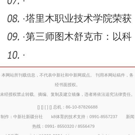
·
·
塔里木职业技术学院荣获
2024年世界职业院校技能
·
第三师图木舒克市：以科
大
技创新赋能产业发展
·
本网站所刊载信息，不代表中新社和中新网观点。 刊用本网站稿件，务
经书面授权。
未经授权禁止转载、摘编、复制及建立镜像，违者将依法追究法律责任。
[] [] [ ] [] 总机：86-10-87826688
制作：中新社新疆分社 k8体育的技术支持：0991-8557237 新闻
热线：0991- 8550320 / 8556479