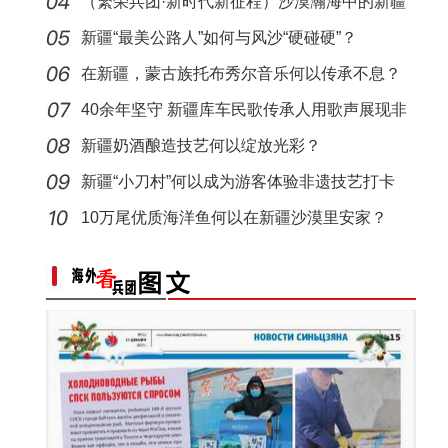
基地
（繁荣兵团·新时代新征程）沙漠瀚海中的新疆
兵团
新疆“最美公路人”如何与风沙“硬碰硬”？
在新疆，蒙古族托布秀尔音乐何以传承不息？
40余年坚守 新疆库车民歌传承人用歌声展现非
遗魅力
新疆奶酒酿造技艺何以绽放光彩？
新疆“小刀村”何以成为游客体验非遗技艺打卡
地？
10万尾优质海洋鱼何以在新疆沙漠里安家？
标题：新“食”尚！“小份菜”成阿克苏人“