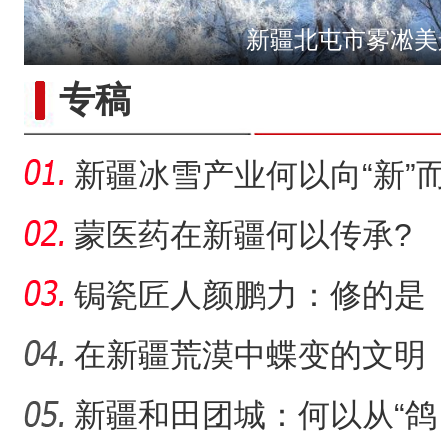
新疆北屯市雾凇美
侨乡故事 | 从游客到创客：
专稿
新疆冰雪产业何以向“新”而
行？
蒙医药在新疆何以传承?
锔瓷匠人颜鹏力：修的是
瓷，也是“情”
在新疆荒漠中蝶变的文明
村镇
新疆和田团城：何以从“鸽