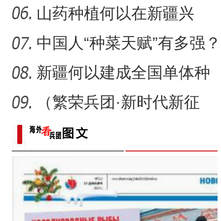
新疆轮台百里雅丹白雪覆
侨乡故事 | 新疆吐鲁番烘焙师
子巷”到网红打卡地
山药种植何以在新疆兴
起？
中国人“种菜天赋”有多强？
戈壁荒漠变“智慧农场
新疆何以建成全国单体种
植面积最大油莎豆示范基
（繁荣兵团·新时代新征
地
程）沙漠瀚海中的新疆兵
团
侨乡故事 | 创业者青年古丽