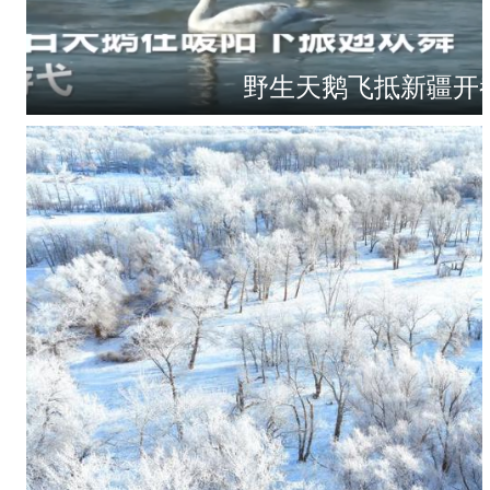
野生天鹅飞抵新疆开