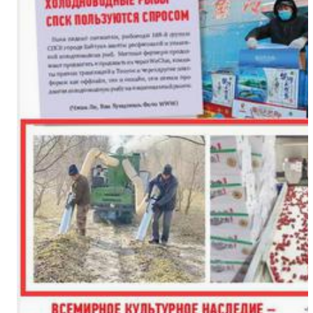
铁门关市迎今冬首场降雪 有