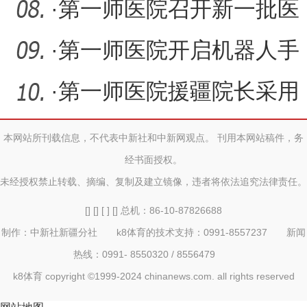
子兵团分行深耕养老
·
第一师医院召开新一批医
疗人才“组团式”援疆专家
·
第一师医院开启机器人手
术新时代
·
第一师医院援疆院长采用
3d腹腔镜微创手术为肝癌
本网站所刊载信息，不代表中新社和中新网观点。 刊用本网站稿件，务
经书面授权。
患
未经授权禁止转载、摘编、复制及建立镜像，违者将依法追究法律责任。
[] [] [ ] [] 总机：86-10-87826688
制作：中新社新疆分社 k8体育的技术支持：0991-8557237 新闻
热线：0991- 8550320 / 8556479
k8体育 copyright ©1999-2024 chinanews.com. all rights reserved