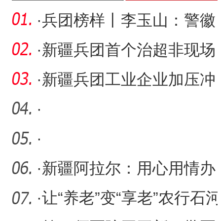
·
兵团榜样丨李玉山：警徽
闪耀铸忠诚 一心为民不言
·
新疆兵团首个治超非现场
悔
执法项目通过验收
·
新疆兵团工业企业加压冲
刺全年目标任务
·
·
·
新疆阿拉尔：用心用情办
好教育民生实事
·
让“养老”变“享老”农行石