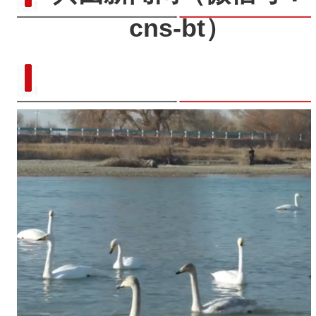
cns-bt）