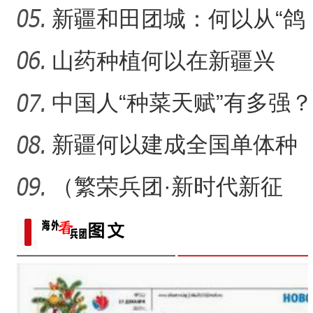
村镇
新疆和田团城：何以从“鸽
新疆轮台百里雅丹白雪覆
侨乡故事 | 新疆吐鲁番烘焙师
子巷”到网红打卡地
山药种植何以在新疆兴
起？
中国人“种菜天赋”有多强？
戈壁荒漠变“智慧农场
新疆何以建成全国单体种
植面积最大油莎豆示范基
（繁荣兵团·新时代新征
地
程）沙漠瀚海中的新疆兵
团