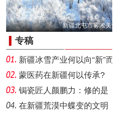
新疆北屯市雾凇美
侨乡故事 | 从游客到创客：
专稿
新疆冰雪产业何以向“新”而
行？
蒙医药在新疆何以传承?
锔瓷匠人颜鹏力：修的是
瓷，也是“情”
在新疆荒漠中蝶变的文明