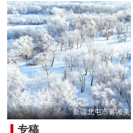
新疆北屯市雾凇美
侨乡故事 | 从游客到创客：
专稿