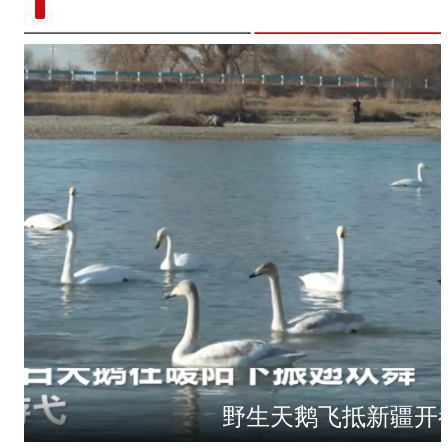
野生天鹅飞抵新疆开