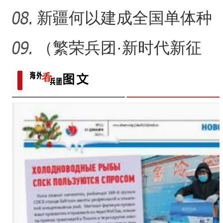
戈壁荒漠变“智慧农场
新疆何以建成全国单体种
植面积最大油莎豆示范基
（繁荣兵团·新时代新征
地
程）沙漠瀚海中的新疆兵
团
侨乡故事 | 创业者青年古丽