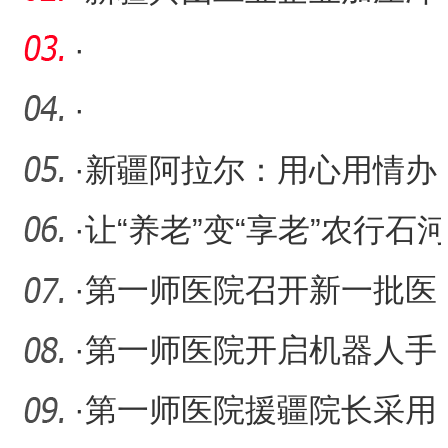
刺全年目标任务
·
·
·
新疆阿拉尔：用心用情办
好教育民生实事
·
让“养老”变“享老”农行石
子兵团分行深耕养老
·
第一师医院召开新一批医
疗人才“组团式”援疆专家
·
第一师医院开启机器人手
术新时代
·
第一师医院援疆院长采用