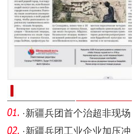
新疆南部红枣采收加工
·
新疆兵团首个治超非现场
执法项目通过验收
·
新疆兵团工业企业加压冲