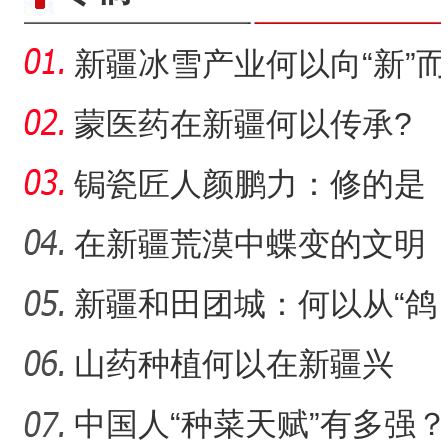
新疆冰雪产业何以向“新”而
行？
蒙医药在新疆何以传承?
锔瓷匠人颜鹏力：修的是
瓷，也是“情”
在新疆荒漠中蝶变的文明
村镇
新疆和田团城：何以从“鸽
新疆轮台百里雅丹白雪覆
侨乡故事 | 新疆吐鲁番烘焙师
子巷”到网红打卡地
山药种植何以在新疆兴
起？
中国人“种菜天赋”有多强？