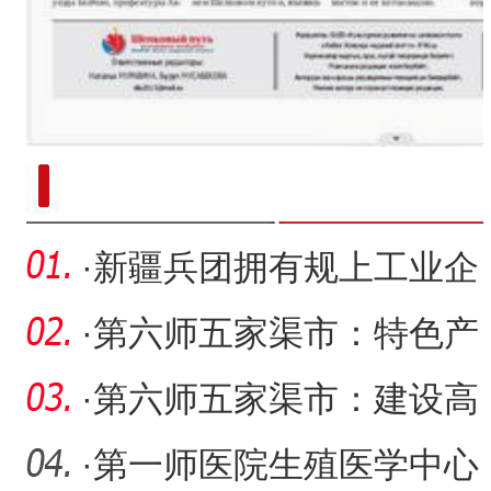
新疆南部红枣采收加工
·
新疆兵团拥有规上工业企
业1300余家
·
第六师五家渠市：特色产
业向“新”而行 绘就乡村振
·
第六师五家渠市：建设高
标准农田 夯实农业发展“耕
·
第一师医院生殖医学中心