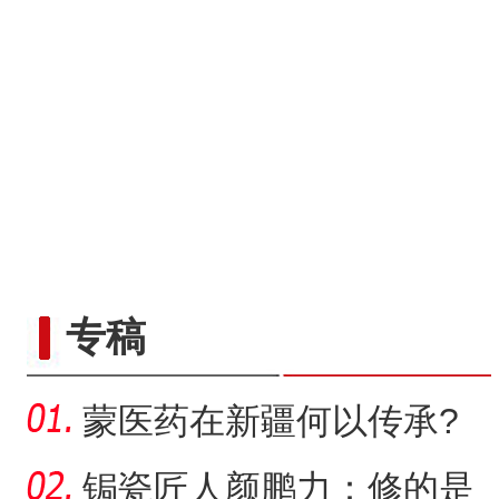
专稿
蒙医药在新疆何以传承?
锔瓷匠人颜鹏力：修的是