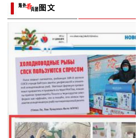
团
沙“硬碰硬”？