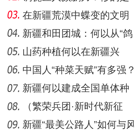
瓷，也是“情”
在新疆荒漠中蝶变的文明
村镇
新疆和田团城：何以从“鸽
子巷”到网红打卡地
山药种植何以在新疆兴
起？
中国人“种菜天赋”有多强？
戈壁荒漠变“智慧农场
新疆何以建成全国单体种
植面积最大油莎豆示范基
（繁荣兵团·新时代新征
地
程）沙漠瀚海中的新疆兵
新疆“最美公路人”如何与风