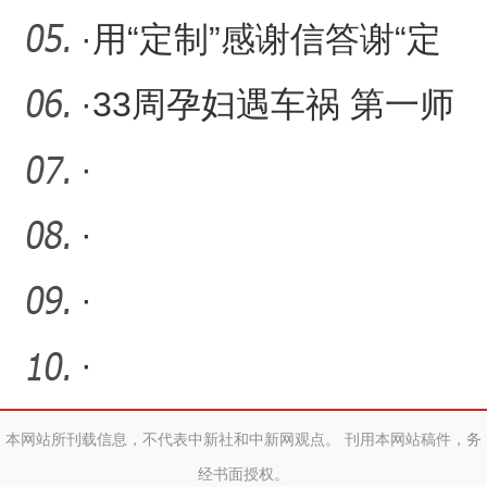
再获锦旗
·
用“定制”感谢信答谢“定
制”治疗方案
·
33周孕妇遇车祸 第一师
医院多学科联合抢救“母子
·
平
·
·
·
本网站所刊载信息，不代表中新社和中新网观点。 刊用本网站稿件，务
经书面授权。