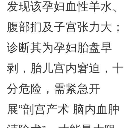
发现该孕妇血性羊水、
腹部扪及子宫张力大；
诊断其为孕妇胎盘早
剥，胎儿宫内窘迫，十
分危险，需紧急开
展“剖宫产术 脑内血肿