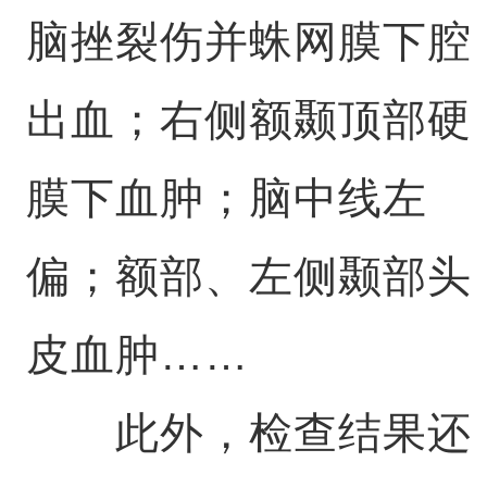
脑挫裂伤并蛛网膜下腔
出血；右侧额颞顶部硬
膜下血肿；脑中线左
偏；额部、左侧颞部头
皮血肿……
此外，检查结果还