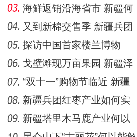
团83岁老人为何痴迷烙
海鲜返销沿海省市 新疆何
以成中国的“大漠渔乡”？
又到新棉交售季 新疆兵团
落实棉花质量追溯成效几
探访中国首家楼兰博物
何
馆：“楼兰美女”谜几何？
戈壁滩现万亩果园 新疆泽
普“小苹果”如何成为乡村
“双十一”购物节临近 新疆
本土美妆如何“出圈”？
新疆兵团红枣产业如何实
现高质量发展？
新疆塔里木马鹿产业何以
再现生机？
昆仑山下“古丽花”何以能解