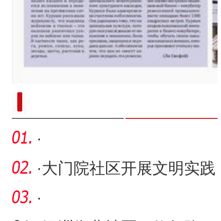
新疆兵团手艺人用绣塑布偶技艺秀
·
·
大门院社区开展文明实践
活动构建和谐社区小记
·