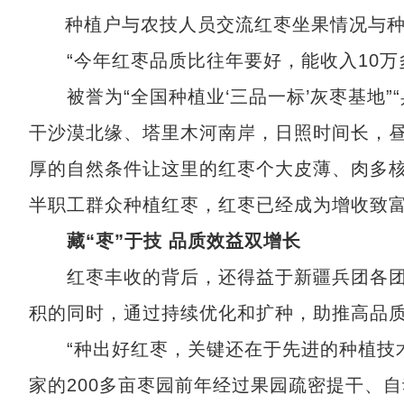
种植户与农技人员交流红枣坐果情况与
“今年红枣品质比往年要好，能收入10万
被誉为“全国种植业‘三品一标’灰枣基地”
干沙漠北缘、塔里木河南岸，日照时间长，
厚的自然条件让这里的红枣个大皮薄、肉多核
半职工群众种植红枣，红枣已经成为增收致富
藏“枣”于技 品质效益双增长
红枣丰收的背后，还得益于新疆兵团各团
积的同时，通过持续优化和扩种，助推高品
“种出好红枣，关键还在于先进的种植技术
家的200多亩枣园前年经过果园疏密提干、