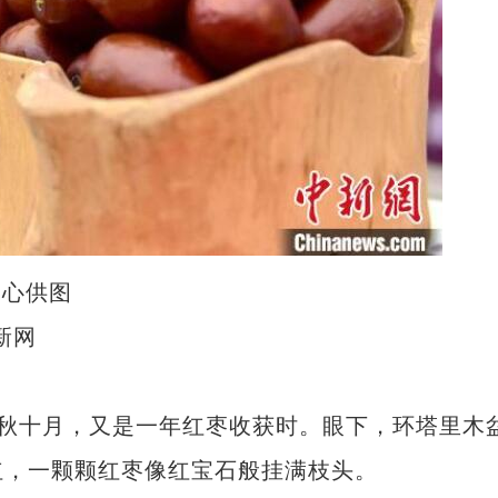
中心供图
新网
金秋十月，又是一年红枣收获时。眼下，环塔里木
红，一颗颗红枣像红宝石般挂满枝头。