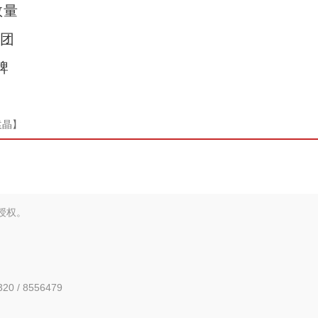
数量
兵团
牌
袁晶】
新疆兵团：“南果北种”成常态 特色农业兴乡
授权。
0 / 8556479