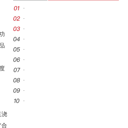
·
·
·
功
·
品
·
·
度
·
·
·
·
该浇
”合