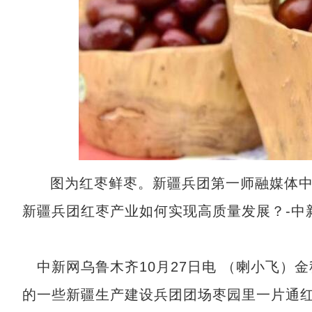
图为红枣鲜枣。新疆兵团第一师融媒体
新疆兵团红枣产业如何实现高质量发展？-中
中新网乌鲁木齐10月27日电 （喇小飞）
的一些新疆生产建设兵团团场枣园里一片通