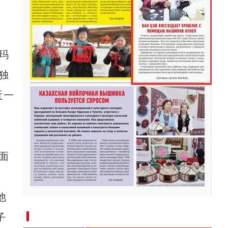
玛
独
近一
面
他
新疆兵团手艺人用绣塑布偶技艺秀出新疆“老
子