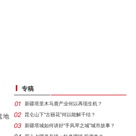
专稿
新疆塔里木马鹿产业何以再现生机？
昆仑山下“古丽花”何以能解千结？
盆地
新疆塔城如何讲好“手风琴之城”城市故事？