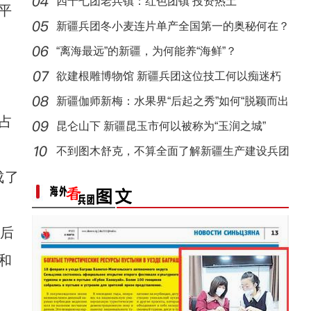
四十七团老兵镇：红色团镇 投资热土
平
新疆兵团冬小麦连片单产全国第一的奥秘何在？
“离海最远”的新疆，为何能养“海鲜”？
欲建根雕博物馆 新疆兵团这位技工何以痴迷朽
木？
新疆伽师新梅：水果界“后起之秀”如何“脱颖而出
占
昆仑山下 新疆昆玉市何以被称为“玉润之城”
不到图木舒克，不算全面了解新疆生产建设兵团
成了
后
和