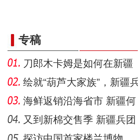
专稿
刀郎木卡姆是如何在新疆
麦盖提县有序传承的？
绘就“葫芦大家族”，新疆兵
团83岁老人为何痴迷烙
海鲜返销沿海省市 新疆何
以成中国的“大漠渔乡”？
又到新棉交售季 新疆兵团
落实棉花质量追溯成效几
探访中国首家楼兰博物