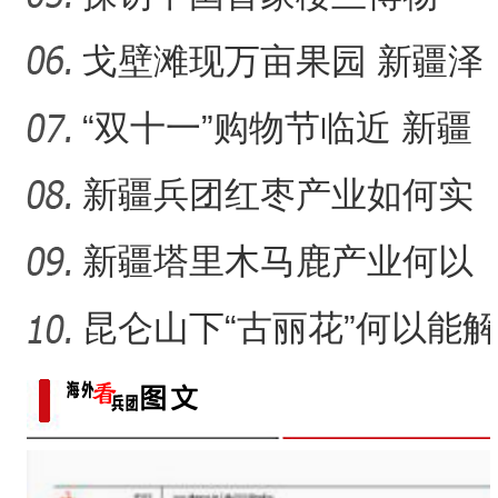
何
馆：“楼兰美女”谜几何？
戈壁滩现万亩果园 新疆泽
普“小苹果”如何成为乡村
“双十一”购物节临近 新疆
本土美妆如何“出圈”？
新疆兵团红枣产业如何实
现高质量发展？
新疆塔里木马鹿产业何以
再现生机？
昆仑山下“古丽花”何以能解
千结？