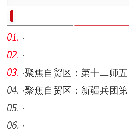
新疆兵团手艺人用绣塑布偶技艺秀
·
·
·
聚焦自贸区：第十二师五
一农场区块增强“软硬实力
·
聚焦自贸区：新疆兵团第
十二师经开区区块“服务企
·
·