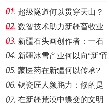
超级隧道何以贯穿天山？
数智技术助力新疆畜牧业
走“新”路
新疆石头画创作者：一石
一画乐在其中
新疆冰雪产业何以向“新”而
行？
蒙医药在新疆何以传承?
侨乡故事 | 新疆吐鲁番烘焙师
锔瓷匠人颜鹏力：修的是
瓷，也是“情”
在新疆荒漠中蝶变的文明