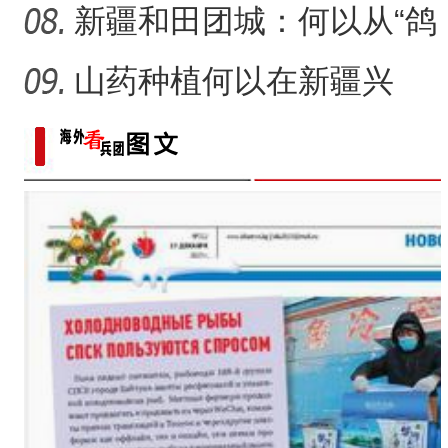
村镇
新疆和田团城：何以从“鸽
子巷”到网红打卡地
山药种植何以在新疆兴
起？
侨乡故事 | 创业者青年古丽