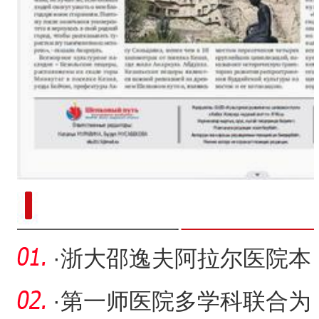
新疆南部红枣采收加工
·
浙大邵逸夫阿拉尔医院本
土专家成功发表首篇高质
·
第一师医院多学科联合为