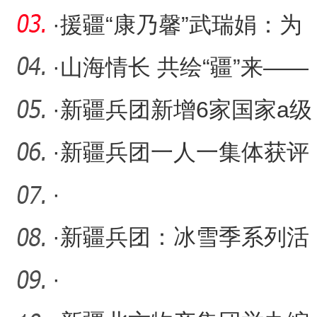
量
产后大出血患者生命接力
·
援疆“康乃馨”武瑞娟：为
边疆患者带来温暖和希望
·
山海情长 共绘“疆”来——
第十二师2024年回眸·援
·
新疆兵团新增6家国家a级
旅游景区
·
新疆兵团一人一集体获评
全国法学会系统先进
·
·
新疆兵团：冰雪季系列活
动激活消费市场
·