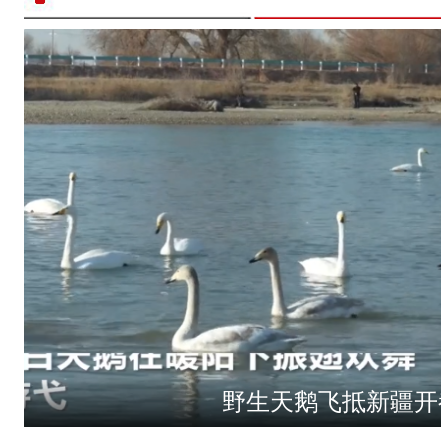
野生天鹅飞抵新疆开