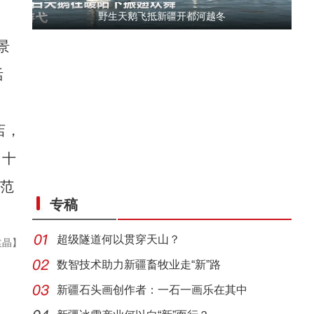
野生天鹅飞抵新疆开都河越冬
景
活
店，
团十
侨乡故事 | 从游客到创客：爱上喀什“慢生活
示范
专稿
超级隧道何以贯穿天山？
袁晶】
数智技术助力新疆畜牧业走“新”路
新疆石头画创作者：一石一画乐在其中