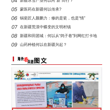
新疆冰雪产业何以向“新”而行？
侨乡故事 | 新疆吐鲁番烘焙师“复刻”1400年
蒙医药在新疆何以传承?
锔瓷匠人颜鹏力：修的是瓷，也是“情”
在新疆荒漠中蝶变的文明村镇
新疆和田团城：何以从“鸽子巷”到网红打卡地
山药种植何以在新疆兴起？
侨乡故事 | 创业者青年古丽菲亚·库尔班：让