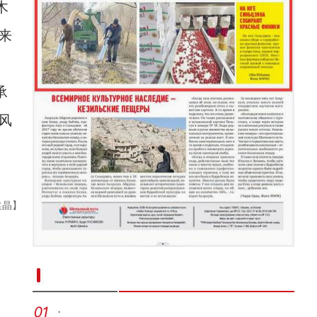
木
来
承
风
袁晶】
新疆南部红枣采收加工忙
·