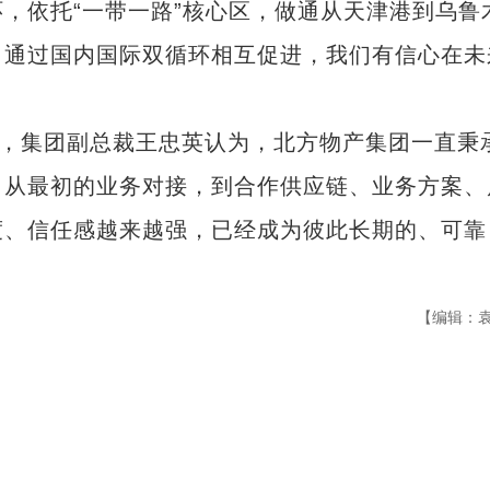
，依托“一带一路”核心区，做通从天津港到乌鲁
。通过国内国际双循环相互促进，我们有信心在未
，集团副总裁王忠英认为，北方物产集团一直秉
，从最初的业务对接，到合作供应链、业务方案、
度、信任感越来越强，已经成为彼此长期的、可靠
【编辑：