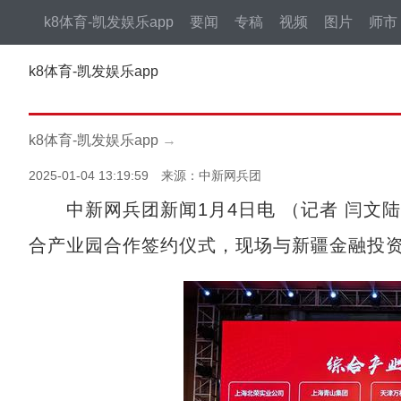
k8体育-凯发娱乐app
要闻
专稿
视频
图片
师市
k8体育-凯发娱乐app
k8体育-凯发娱乐app
→
2025-01-04 13:19:59 来源：中新网兵团
中新网兵团新闻1月4日电 （记者 闫文
合产业园合作签约仪式，现场与新疆金融投