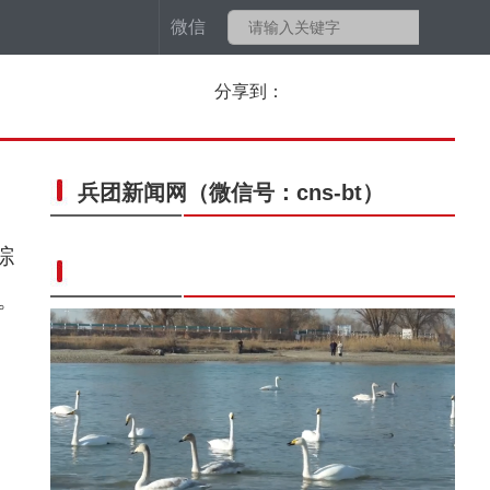
微信
分享到：
兵团新闻网
（微信号：cns-bt）
综
。