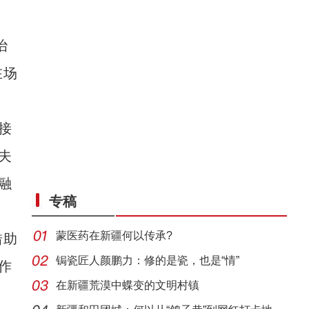
治
在场
接
夫
融
专稿
蒙医药在新疆何以传承?
借助
锔瓷匠人颜鹏力：修的是瓷，也是“情”
作
在新疆荒漠中蝶变的文明村镇