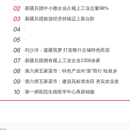
成绩喜
·
新疆兵团中小微企业占规上工业总量98%
·
新疆兵团旅游经济持续迈上新台阶
·
·
·
刘少洋：援疆筑梦 打造喀什古城特色民宿
·
新疆兵团拥有规上工业企业1300余家
·
第六师五家渠市：特色产业向“新”而行 绘就乡
村振
·
第六师五家渠市：建设高标准农田 夯实农业发
展“耕
·
第一师医院生殖医学中心再获锦旗