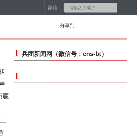
微信
分享到：
兵团新闻网
（微信号：cns-bt）
状
声
新疆
上
通