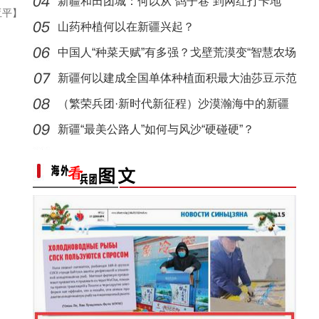
新疆和田团城：何以从“鸽子巷”到网红打卡地
亚平】
山药种植何以在新疆兴起？
中国人“种菜天赋”有多强？戈壁荒漠变“智慧农场
新疆何以建成全国单体种植面积最大油莎豆示范
基地
（繁荣兵团·新时代新征程）沙漠瀚海中的新疆
兵团
新疆“最美公路人”如何与风沙“硬碰硬”？