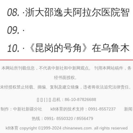
升
办全国性论坛
·
浙大邵逸夫阿拉尔医院智
能物流配送机器人“大白”
·
·
《昆岗的号角》在乌鲁木
齐举行首映礼
本网站所刊载信息，不代表中新社和中新网观点。 刊用本网站稿件，务
经书面授权。
未经授权禁止转载、摘编、复制及建立镜像，违者将依法追究法律责任。
[] [] [ ] [] 总机：86-10-87826688
制作：中新社新疆分社 k8体育的技术支持：0991-8557237 新闻
热线：0991- 8550320 / 8556479
k8体育 copyright ©1999-2024 chinanews.com. all rights reserved