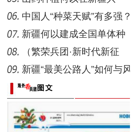
起？
中国人“种菜天赋”有多强？
戈壁荒漠变“智慧农场
新疆何以建成全国单体种
植面积最大油莎豆示范基
（繁荣兵团·新时代新征
地
程）沙漠瀚海中的新疆兵
新疆“最美公路人”如何与风
团
沙“硬碰硬”？