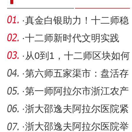
·
真金白银助力！十二师稳
岗返还补贴惠及689家企业
·
十二师新时代文明实践
之“花”遍地开放
·
从0到1，十二师区块如何
成为对外开放新引擎？
·
第六师五家渠市：盘活存
量资产 聚焦产业升级
·
第一师阿拉尔市浙江农产
品展销中心启用
·
浙大邵逸夫阿拉尔医院紧
急医学救援队航空救援直
·
浙大邵逸夫阿拉尔医院举