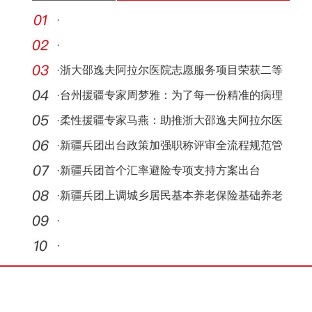
·
·
·
浙大邵逸夫阿拉尔医院志愿服务项目荣获二等
奖
·
台州援疆专家周梦雅：为了每一份精准的病理
报告出
·
柔性援疆专家马燕：助推浙大邵逸夫阿拉尔医
院介入
·
新疆兵团出台政策加强职称评审全流程规范管
理
·
新疆兵团首个汇率避险专项支持方案出台
·
新疆兵团上调城乡居民基本养老保险基础养老
金
·
·