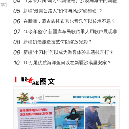
基地
（繁荣兵团·新时代新征程）沙漠瀚海中的新疆
亚平】
兵团
新疆“最美公路人”如何与风沙“硬碰硬”？
在新疆，蒙古族托布秀尔音乐何以传承不息？
40余年坚守 新疆库车民歌传承人用歌声展现非
遗魅力
新疆奶酒酿造技艺何以绽放光彩？
新疆“小刀村”何以成为游客体验非遗技艺打卡
地？
10万尾优质海洋鱼何以在新疆沙漠里安家？
标题：新“食”尚！“小份菜”成阿克苏人“