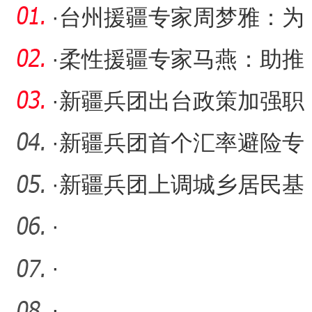
·
台州援疆专家周梦雅：为
了每一份精准的病理报告
·
柔性援疆专家马燕：助推
出
浙大邵逸夫阿拉尔医院介
·
新疆兵团出台政策加强职
入
称评审全流程规范管理
·
新疆兵团首个汇率避险专
项支持方案出台
·
新疆兵团上调城乡居民基
本养老保险基础养老金
·
·
·