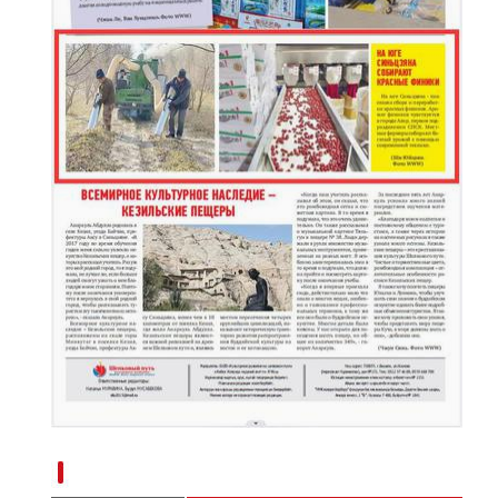
（繁荣兵团·新时代新征程）新疆昆玉：光伏
新疆南部红枣采收加工忙