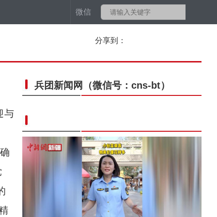
微信
分享到：
兵团新闻网
（微信号：cns-bt）
迎与
确
党
的
精