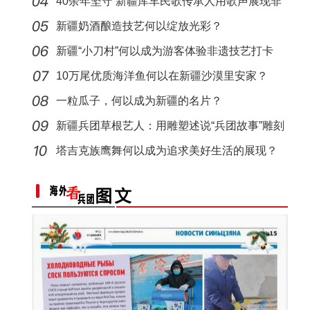
40余年坚守 新疆库车民歌传承人用歌声展现非
“阿克苏是个好地方·四季之美”——《走进
遗魅力
新疆奶酒酿造技艺何以绽放光彩？
新疆“小刀村”何以成为游客体验非遗技艺打卡
地？
10万尾优质海洋鱼何以在新疆沙漠里安家？
一粒瓜子，何以成为新疆的名片？
新疆兵团草根艺人：用雕塑述说“兵团故事”雕刻
别
塔吉克族鹰舞何以成为追求美好生活的展现？
新疆兵团第六师：科技助力农业高质量发展