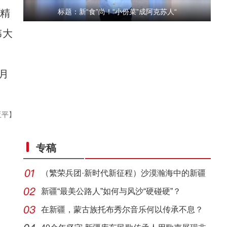
杨精
标题：新“食”尚！“小份菜”成阿克苏人“
伟大
月
亚平】
“五一”假期，开都河天鹅湾迎客流高峰
专稿
（繁荣兵团·新时代新征程）沙漠瀚海中的新疆
兵团
新疆“最美公路人”如何与风沙“硬碰硬”？
在新疆，蒙古族托布秀尔音乐何以传承不息？