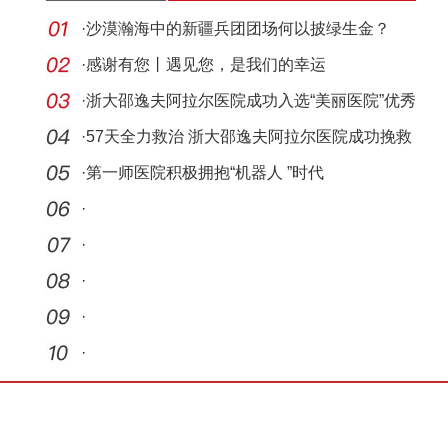
·
沙漠瀚海中的新疆兵团团场何以披绿生金？
·
感谢有您丨遇见您，是我们的幸运
·
浙大邵逸夫阿拉尔医院成功入选“美丽医院”优秀
案
·
57天全力救治 浙大邵逸夫阿拉尔医院成功挽救
脑干出
·
第一师医院积极拥抱“机器人 ”时代
·
·
·
·
·