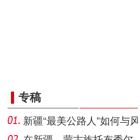
“五一”假期，开都河天鹅
专稿
新疆“最美公路人”如何与风
沙“硬碰硬”？
在新疆，蒙古族托布秀尔