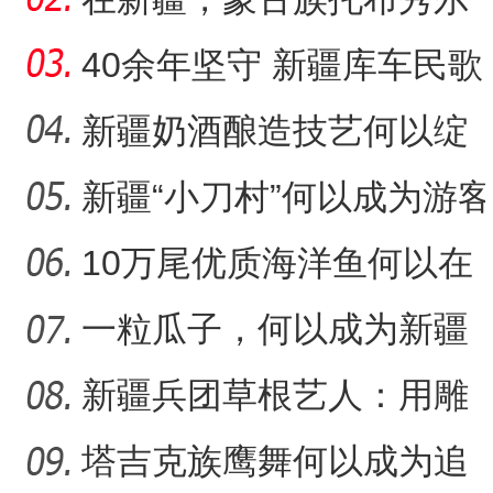
音乐何以传承不息？
40余年坚守 新疆库车民歌
传承人用歌声展现非遗魅
新疆奶酒酿造技艺何以绽
力
放光彩？
新疆“小刀村”何以成为游客
“阿克苏是个好地方·四季之
体验非遗技艺打卡地？
10万尾优质海洋鱼何以在
新疆沙漠里安家？
一粒瓜子，何以成为新疆
的名片？
新疆兵团草根艺人：用雕
塑述说“兵团故事”雕刻别
塔吉克族鹰舞何以成为追