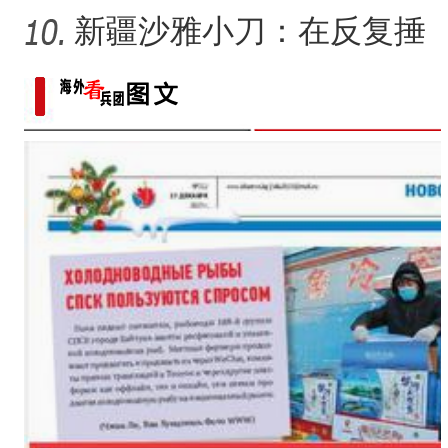
求美好生活的展现？
新疆沙雅小刀：在反复捶
打中实现匠心传承
新疆兵团第六师：科技助力