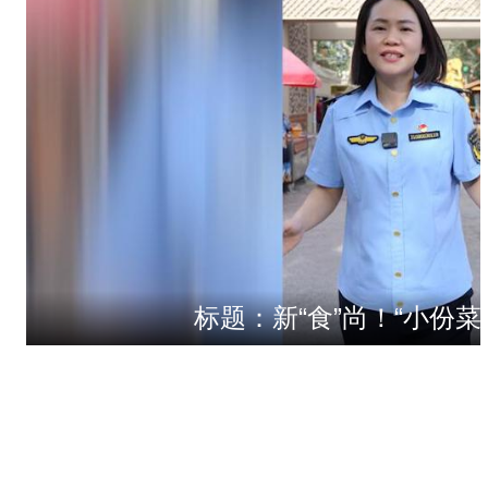
标题：新“食”尚！“小份菜