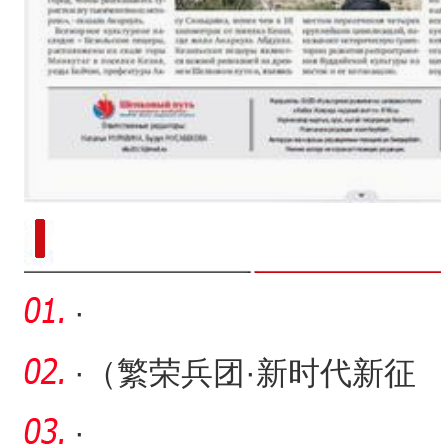
新疆南部红枣采收加工
·
·
（繁荣兵团·新时代新征
程）40余年守护 让荒山披
·