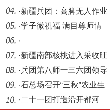
绿
·
新疆兵团：高脚无人作业
机器人进棉田喷施脱叶剂
·
学子微祝福 满目尊师情
·
·
新疆南部核桃进入采收旺
季 “核桃之乡”职工变主播
·
兵团第八师一三六团领导
教师节慰问教师
·
石总场召开“三秋”农业生
产现场观摩会
·
二十一团打造沿开都河