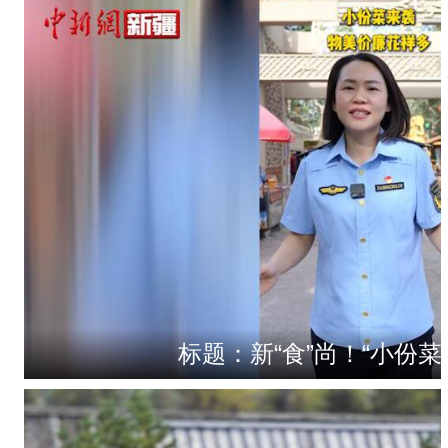
标题：新“食”尚！“小份菜