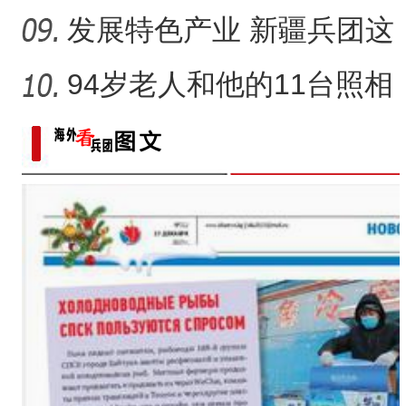
田玉消费“痛点”
发展特色产业 新疆兵团这
家家庭农场如何实现“南果
94岁老人和他的11台照相
机
（追风逐日看新疆）新疆阿