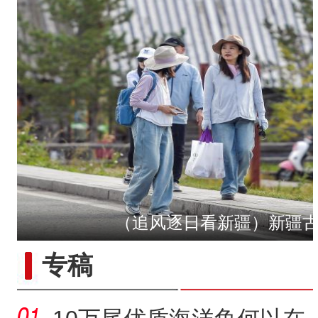
（追风逐日看新疆）新疆
“五一”假期，开都河天鹅
专稿