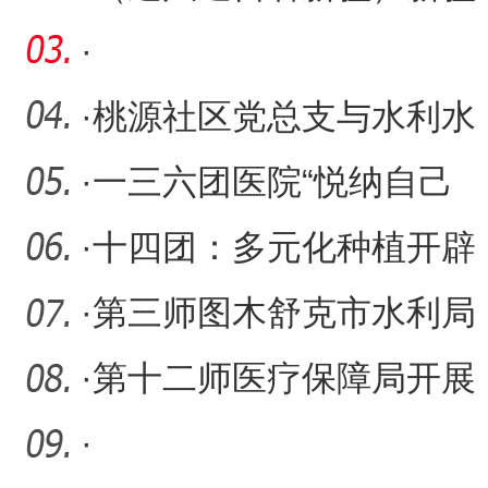
古村落吸引游客
·
·
桃源社区党总支与水利水
电各党支部联合开展主题
·
一三六团医院“悦纳自己
党
从心开始”心理健康团辅讲
·
十四团：多元化种植开辟
致富新路径 6000亩小米丰
·
第三师图木舒克市水利局
收
科学精准调度 确保水库安
·
第十二师医疗保障局开展
全
医保政策宣讲培训
·