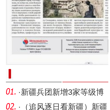
新疆南部红枣采收加工
·
新疆兵团新增3家等级博
物馆
·
（追风逐日看新疆）新疆