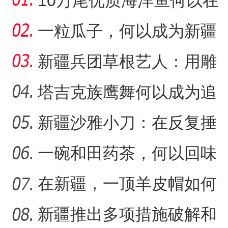
10万尾优质海洋鱼何以在
新疆沙漠里安家？
一粒瓜子，何以成为新疆
的名片？
新疆兵团草根艺人：用雕
塑述说“兵团故事”雕刻别
塔吉克族鹰舞何以成为追
求美好生活的展现？
新疆沙雅小刀：在反复捶
十四团：多元化种植开辟致富新
“阿克苏是个好地方·四季之
打中实现匠心传承
一碗和田药茶，何以回味
悠长？
在新疆，一顶羊皮帽如何
展现独特制作魅力？
新疆推出多项措施破解和