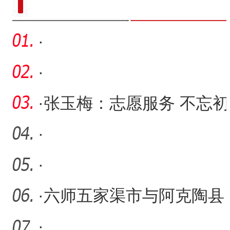
·
·
·
张玉梅：志愿服务 不忘初
心
·
·
·
六师五家渠市与阿克陶县
倾力共建兵地融合发展示
·