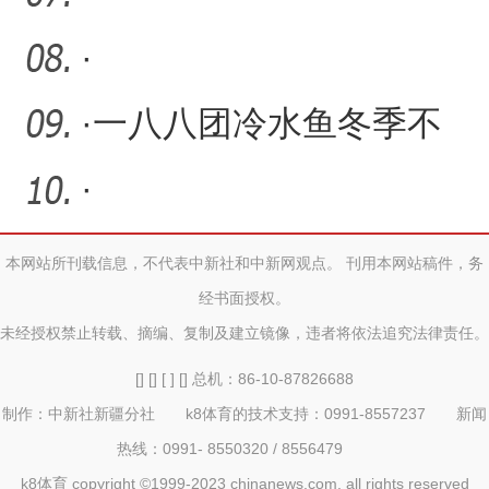
范
·
·
一八八团冷水鱼冬季不
断“热身升温” 即将“出圈”
·
本网站所刊载信息，不代表中新社和中新网观点。 刊用本网站稿件，务
经书面授权。
未经授权禁止转载、摘编、复制及建立镜像，违者将依法追究法律责任。
[] [] [ ] [] 总机：86-10-87826688
制作：中新社新疆分社 k8体育的技术支持：0991-8557237 新闻
热线：0991- 8550320 / 8556479
k8体育 copyright ©1999-2023 chinanews.com. all rights reserved