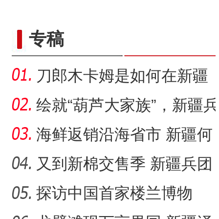
专稿
刀郎木卡姆是如何在新疆
麦盖提县有序传承的？
绘就“葫芦大家族”，新疆兵
团83岁老人为何痴迷烙
海鲜返销沿海省市 新疆何
以成中国的“大漠渔乡”？
又到新棉交售季 新疆兵团
落实棉花质量追溯成效几
探访中国首家楼兰博物