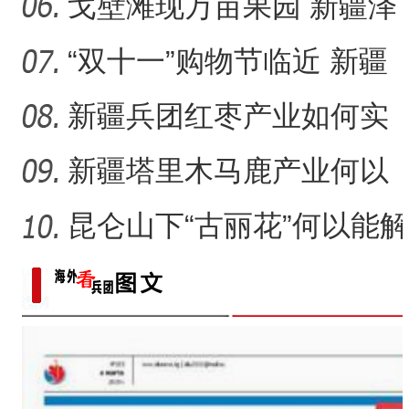
何
馆：“楼兰美女”谜几何？
戈壁滩现万亩果园 新疆泽
普“小苹果”如何成为乡村
“双十一”购物节临近 新疆
本土美妆如何“出圈”？
新疆兵团红枣产业如何实
现高质量发展？
新疆塔里木马鹿产业何以
再现生机？
昆仑山下“古丽花”何以能解
千结？