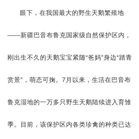
眼下，在我国最大的野生天鹅繁殖地
——新疆巴音布鲁克国家级自然保护区内，
刚出生不久的天鹅宝宝紧随“爸妈”身边“踏青
赏景”，萌态可掬。7月以来，生活在巴音布
鲁克湿地的一万多只野生天鹅陆续进入育雏
季。目前，该保护区内各类珍禽的种类已达