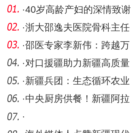
·
40岁高龄产妇的深情致谢
·
浙大邵逸夫医院骨科主任
医师胡志军到阿拉尔医院
·
邵医专家李新伟：跨越万
传
里筑起神经外科“生命防线
·
对口援疆助力新疆高质量
发展
·
新疆兵团：生态循环农业
走出乡村振兴新“稻”路
·
中央厨房供餐！新疆阿拉
尔市校内午餐试点9月上线
·