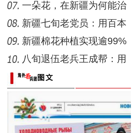
统符号与技艺
一朵花，在新疆为何能治
沙又致富？
新疆七旬老党员：用百本
日记记录村子半个多世纪
新疆棉花种植实现逾99%
变
机械化播种
八旬退伍老兵王成帮：用
半生光阴为城市披绿装
萌宠“聚集”新疆首届
【与你为邻】“中医文化”