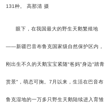
131种。 高那清 摄
眼下，在我国最大的野生天鹅繁殖地
——新疆巴音布鲁克国家级自然保护区内，
刚出生不久的天鹅宝宝紧随“爸妈”身边“踏青
赏景”，萌态可掬。7月以来，生活在巴音布
鲁克湿地的一万多只野生天鹅陆续进入育雏