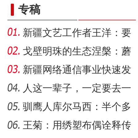
专稿
新疆文艺工作者王洋：要
把美好的家乡唱给更多人
戈壁明珠的生态涅槃：蘑
听
菇湖水库的生态戍边战
新疆网络通信事业快速发
展 拉近世界与新疆距离
人这一辈子，一定要去一
趟新星市！
驯鹰人库尔马西：半个多
【与你为邻】三代巴基斯坦
世纪的传统文化守望
王菊：用绣塑布偶诠释传