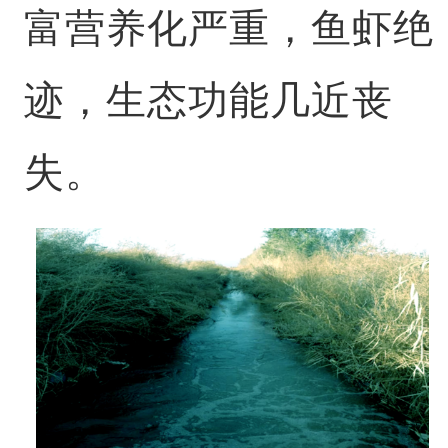
富营养化严重，鱼虾绝
迹，生态功能几近丧
失。