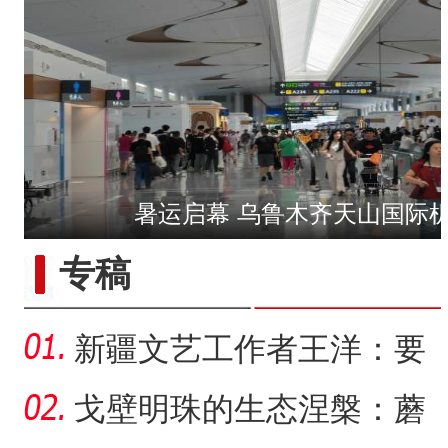
暑运启幕 乌鲁木齐天山国际
【与你为邻】三代巴基斯坦
专稿
新疆文艺工作者王洋：要
把美好的家乡唱给更多人
戈壁明珠的生态涅槃：蘑