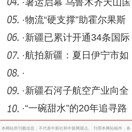
商业补充医疗保险上线
·
暑运启幕 乌鲁木齐天山国
际机场客流持续高位运行
·
物流“硬支撑”助霍尔果斯
经济开发区兵团分区跑出
·
新疆已累计开通34条国际
货运航线 助力亚欧物流畅
·
航拍新疆：夏日伊宁市如
通
梦幻画卷
·
·
新疆石河子航空产业向全
产业链发展迈进
·
“一碗甜水”的20年追寻路
——评电影《大改水》
本网站所刊载信息，不代表中新社和中新网观点。 刊用本网站稿件，务