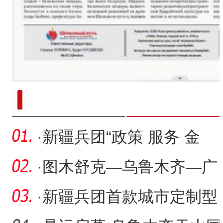
新疆南部红枣采收加工
·
新疆兵团“政策 服务 金
融”助推中小企业数字化转
·
图木舒克—乌鲁木齐—广
州航线开通
·
新疆兵团首款城市定制型