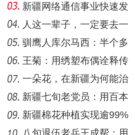
听
菇湖水库的生态戍边战
新疆网络通信事业快速发
展 拉近世界与新疆距离
人这一辈子，一定要去一
趟新星市！
驯鹰人库尔马西：半个多
航拍新疆：夏日伊宁市
【与你为邻】“中医文化”
世纪的传统文化守望
王菊：用绣塑布偶诠释传
统符号与技艺
一朵花，在新疆为何能治
沙又致富？
新疆七旬老党员：用百本
日记记录村子半个多世纪
新疆棉花种植实现逾99%
变
机械化播种
八旬退伍老兵王成帮：用