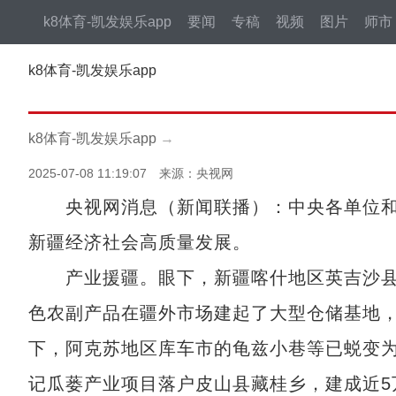
k8体育-凯发娱乐app
要闻
专稿
视频
图片
师市
k8体育-凯发娱乐app
k8体育-凯发娱乐app
→
2025-07-08 11:19:07 来源：央视网
央视网消息（新闻联播）：中央各单位和1
新疆经济社会高质量发展。
产业援疆。眼下，新疆喀什地区英吉沙县
色农副产品在疆外市场建起了大型仓储基地，
下，阿克苏地区库车市的龟兹小巷等已蜕变
记瓜蒌产业项目落户皮山县藏桂乡，建成近5万