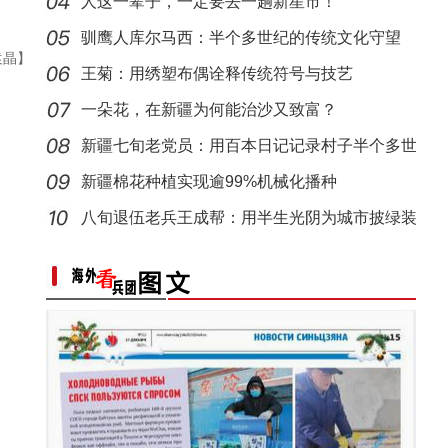
离
人这一辈子，一定要去一趟新星市！
【与你为邻】三代巴基斯坦人在新疆做生意
驯鹰人库尔马西：半个多世纪的传统文化守望
袁晶】
王菊：用绣塑布偶诠释传统符号与技艺
一朵花，在新疆为何能治沙又致富？
新疆七旬老党员：用百本日记记录村子半个多世
纪变
新疆棉花种植实现逾99%机械化播种
八旬退伍老兵王成帮：用半生光阴为城市披绿装
萌宠“聚集”新疆首届宠物博览会
【与你为邻】“中医文化”架起友谊的桥梁