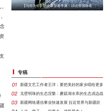
人。
【与你为邻】职业攀登者李渊：16次带国际友
，
理念
资
支
【与你为邻】古巴歌手lily：新疆的人文太棒
专稿
新疆文艺工作者王洋：要把美好的家乡唱给更多
人听
戈壁明珠的生态涅槃：蘑菇湖水库的生态戍边战
持
新疆网络通信事业快速发展 拉近世界与新疆距
疆