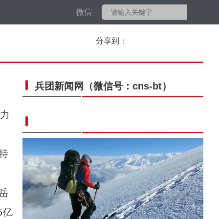
微信
分享到：
兵团新闻网
（微信号：cns-bt）
力
特
岳
5亿