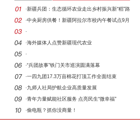
·
新疆兵团：生态循环农业走出乡村振兴新“稻”路
·
中央厨房供餐！新疆阿拉尔市校内午餐试点9月
上线
·
·
海外媒体人点赞新疆现代农业
·
·
“兵团故事”铁门关市巡演圆满落幕
·
一四九团17.3万亩棉花打顶工作全面结束
·
九师人社局护航企业高质量发展
·
青年力量赋能社区服务 点亮民生“微幸福”
·
偷电瓶？抓你没商量！