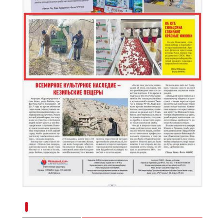
新疆哈密原创大型乐舞诗剧《惟舞伊州》在重
新疆南部红枣采收加工忙