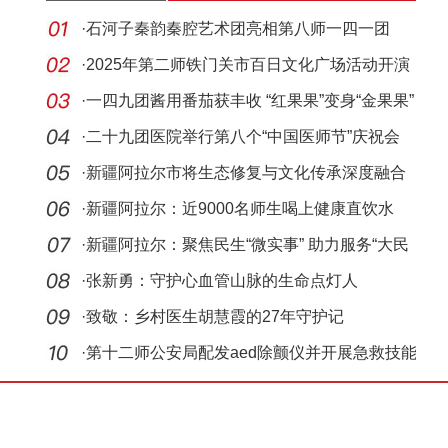
·
石河子秦韵秦腔艺术团亮相第八师一四一团
·
2025年第二师铁门关市百日文化广场活动开演
·
一四九团酱用番茄获丰收 “红果果”变身“金果果”
·
二十九团医院举行第八个“中国医师节”庆祝会
·
新疆阿拉尔市将生态修复与文化传承深度融合
·
新疆阿拉尔：近9000名师生喝上健康直饮水
·
新疆阿拉尔：聚焦民生“微实事” 助力服务“大民
生
·
张新勇：守护心血管山脉的生命点灯人
·
致敬：乡村医生胡慧霞的27年守护记
·
第十二师公安局配发aed除颤仪并开展急救技能
培