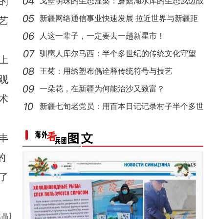
的
人听
戈壁明珠的生态涅槃：蘑菇湖水库的生态戍边战
新疆杂话剧《兵团人家2》在乌鲁木齐上演
【与你为邻】西班牙机械师：希望能感受更多
新疆网络通信事业快速发展 拉近世界与新疆距
艺
离
人这一辈子，一定要去一趟新星市！
驯鹰人库尔马西：半个多世纪的传统文化守望
上
王菊：用绣塑布偶诠释传统符号与技艺
观
一朵花，在新疆为何能治沙又致富？
术
新疆七旬老党员：用百本日记记录村子半个多世
中国新疆国际民族舞蹈节落幕 舞剧《骑兵》压
纪变
【与你为邻】海比夫：用六种语言在霍尔果斯
丰
的
了
袁晶】