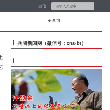
微信
分享到：
兵团新闻网
（微信号：cns-bt）
生
艺