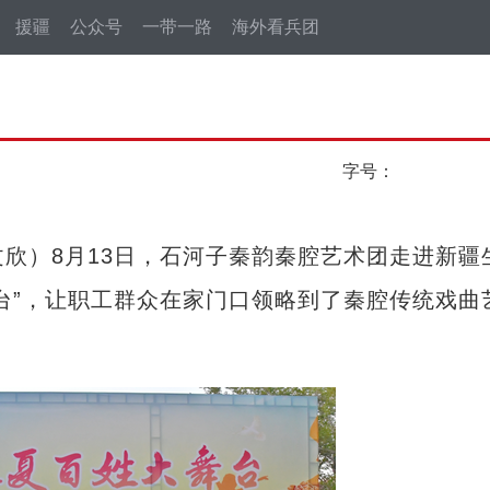
援疆
公众号
一带一路
海外看兵团
字号：
欣）8月13日，石河子秦韵秦腔艺术团走进新疆
台”，让职工群众在家门口领略到了秦腔传统戏曲