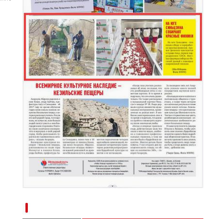
新疆奇台县江布拉克景区万亩金色麦田吸引游
新疆南部红枣采收加工忙