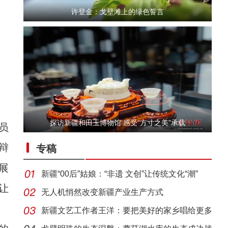
许登金：戈壁滩上的绿色誓言
探访新疆和田玉博物馆 感受“方寸之美”承载
员
【与你为邻】俄罗斯教授：有幸成为新疆发展
辩
专稿
展
新疆“00后”姑娘：“非遗 文创”让传统文化“潮”
让
无人机悄然改变新疆产业生产方式
新疆文艺工作者王洋：要把美好的家乡唱给更多