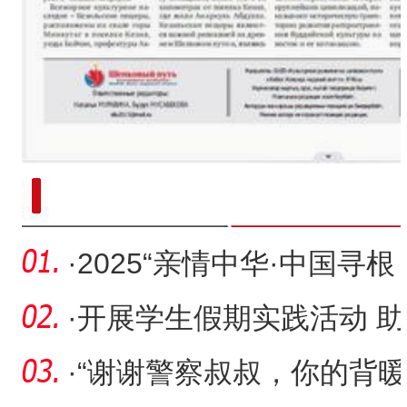
新疆南部红枣采收加工
·
2025“亲情中华·中国寻根
之旅”夏令营新疆兵团营
·
开展学生假期实践活动 助
力青少年健康成长
·
“谢谢警察叔叔，你的背暖