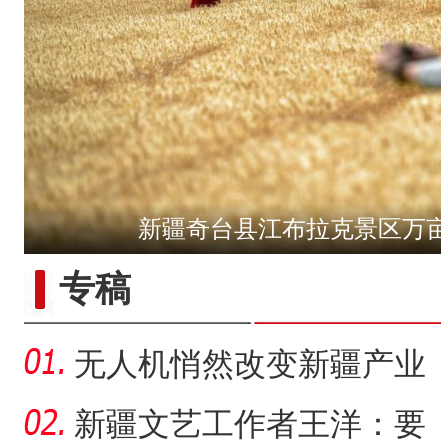
新疆奇台县江布拉克景区万
【与你为邻】俄罗斯教授：
专稿
无人机悄然改变新疆产业
生产方式
新疆文艺工作者王洋：要