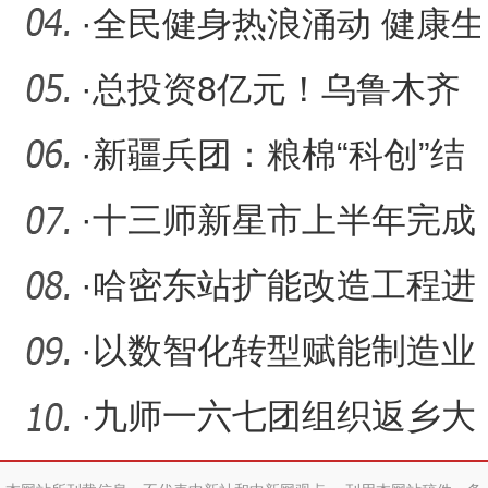
暖的”
·
全民健身热浪涌动 健康生
活绘就新篇
·
总投资8亿元！乌鲁木齐
文商旅综合体 1 就在第十
·
新疆兵团：粮棉“科创”结
二
硕果
·
十三师新星市上半年完成
固定资产投资同比增
·
哈密东站扩能改造工程进
27.1%
入铺轨阶段
·
以数智化转型赋能制造业
绿色低碳发展
·
九师一六七团组织返乡大
学生开展法治大宣讲活动