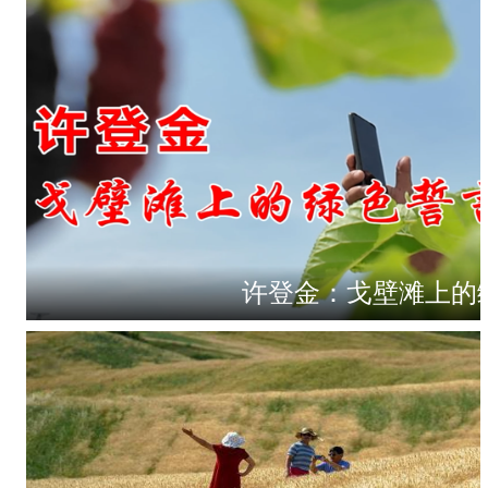
许登金：戈壁滩上的