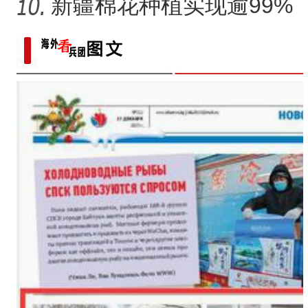
日记记录村子半个多世纪
新疆棉花种植实现逾99%
变
机械化播种
新疆阿拉尔市：天山牧场迎来
【与你为邻】海比夫：用六