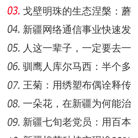
把美好的家乡唱给更多人
戈壁明珠的生态涅槃：蘑
听
菇湖水库的生态戍边战
新疆网络通信事业快速发
展 拉近世界与新疆距离
人这一辈子，一定要去一
“中国甜瓜之乡”103团第十
【与你为邻】西班牙机械师
趟新星市！
驯鹰人库尔马西：半个多
世纪的传统文化守望
王菊：用绣塑布偶诠释传
统符号与技艺
一朵花，在新疆为何能治
沙又致富？
新疆七旬老党员：用百本